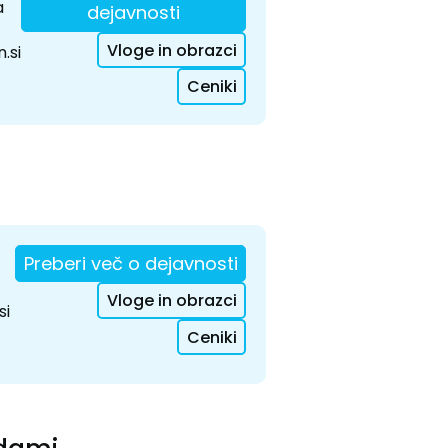
a
dejavnosti
Vloge in obrazci
.si
Ceniki
Preberi več o dejavnosti
Vloge in obrazci
si
Ceniki