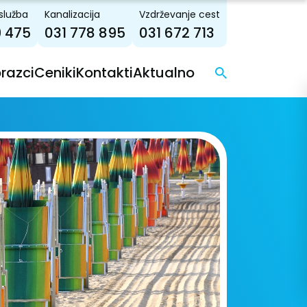
služba
Kanalizacija
Vzdrževanje cest
9 475
031 778 895
031 672 713
brazci
Ceniki
Kontakti
Aktualno