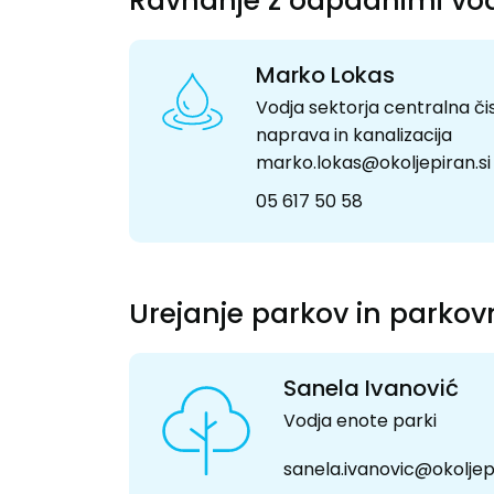
Ravnanje z odpadnimi v
Marko Lokas
Vodja sektorja centralna čis
naprava in kanalizacija
marko.lokas@okoljepiran.si
05 617 50 58
Urejanje parkov in parkov
Sanela Ivanović
Vodja enote parki
sanela.ivanovic@okoljepi