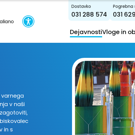
Dostavko
Pogrebna 
031 288 574
031 62
taliano
Dejavnosti
Vloge in o
n varnega
enja v naši
zagotoviti,
obiskovalec
 in s