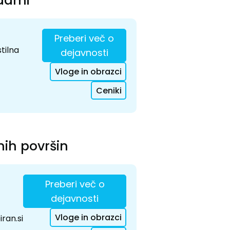
odami
Preberi več o
tilna
dejavnosti
Vloge in obrazci
Ceniki
nih površin
Preberi več o
dejavnosti
Vloge in obrazci
ran.si