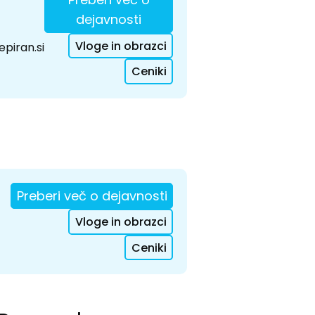
dejavnosti
Vloge in obrazci
piran.si
Ceniki
Preberi več o dejavnosti
Vloge in obrazci
Ceniki