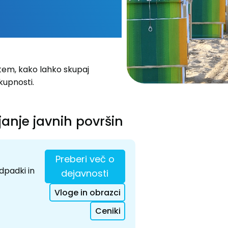
 tem, kako lahko skupaj
skupnosti.
janje javnih površin
Preberi več o
dpadki in
dejavnosti
Vloge in obrazci
Ceniki