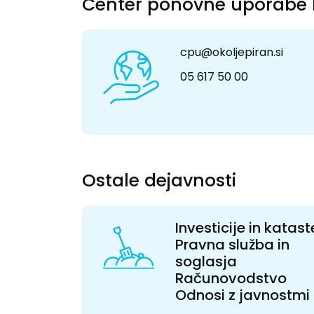
Center ponovne uporabe 
cpu@okoljepiran.si
05 617 50 00
Ostale dejavnosti
Investicije in katast
Pravna služba in
soglasja
Računovodstvo
Odnosi z javnostmi