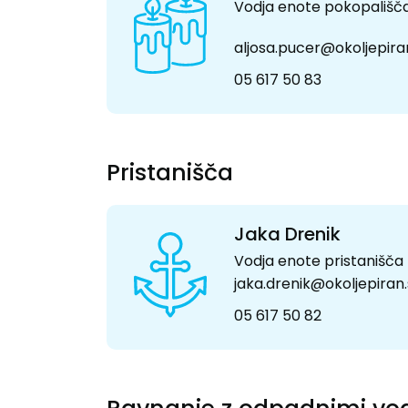
Vodja enote pokopališč
aljosa.pucer@okoljepiran
05 617 50 83
Pristanišča
Jaka Drenik
Vodja enote pristanišča
jaka.drenik@okoljepiran.
05 617 50 82