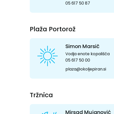
05 617 50 87
Plaža Portorož
Simon Marsič
Vodja enote kopališča
05 617 50 00
plaza@okoljepiran.si
Tržnica
Mirsad Mujanović