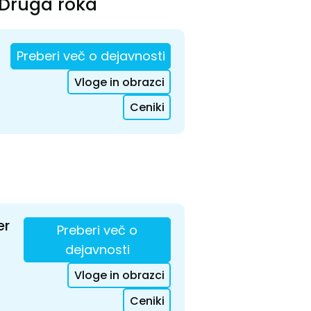
Druga roka
Preberi več o dejavnosti
Vloge in obrazci
Ceniki
er
Preberi več o
dejavnosti
Vloge in obrazci
Ceniki