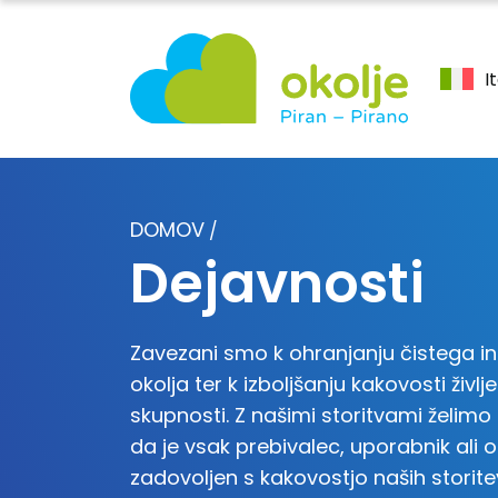
I
DOMOV
/
Dejavnosti
Zavezani smo k ohranjanju čistega i
okolja ter k izboljšanju kakovosti življ
skupnosti. Z našimi storitvami želimo 
da je vsak prebivalec, uporabnik ali 
zadovoljen s kakovostjo naših storitev