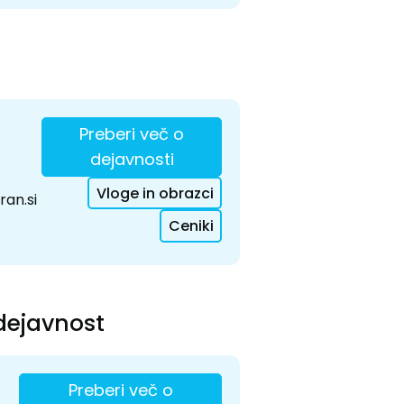
Preberi več o
dejavnosti
Vloge in obrazci
an.si
Ceniki
dejavnost
Preberi več o