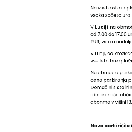
Na vseh ostalih pl
vsaka začeta ura 
V
Luciji
, na območ
od 7.00 do 17.00 u
EUR, vsaka nadaljn
V Luciji, od krožiš
vse leto brezplač
Na območju parki
cena parkiranja pr
Domačini s stalni
občani naše občin
abonma v višini 13
Novo parkirišče 