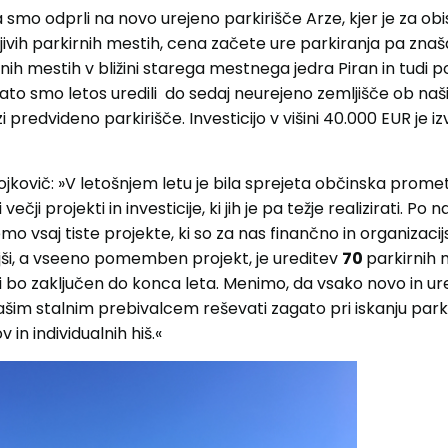
mo odprli na novo urejeno parkirišče Arze, kjer je za ob
jivih parkirnih mestih, cena začete ure parkiranja pa znaša
ih mestih v bližini starega mestnega jedra Piran in tudi po
 zato smo letos uredili do sedaj neurejeno zemljišče ob naši
zi predvideno parkirišče. Investicijo v višini 40.000 EUR je i
jkovič: »V letošnjem letu je bila sprejeta občinska promet
večji projekti in investicije, ki jih je pa težje realizirati. P
emo vsaj tiste projekte, ki so za nas finančno in organizaci
jši, a vseeno pomemben projekt, je ureditev
70
parkirnih
ki bo zaključen do konca leta. Menimo, da vsako novo in ur
m stalnim prebivalcem reševati zagato pri iskanju park
v in individualnih hiš.«