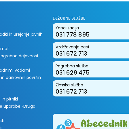
DEŽURNE SLUŽBE
Kanalizacija
031 778 895
dki in urejanje javnih
Vzdrževanje cest
romet
031 672 713
 pogrebna dejavnost
Pogrebna služba
padnimi vodami
031 629 475
 in parkovnih površin
Zimska služba
031 672 713
in pitniki
e uporabe »Druga
sti
i