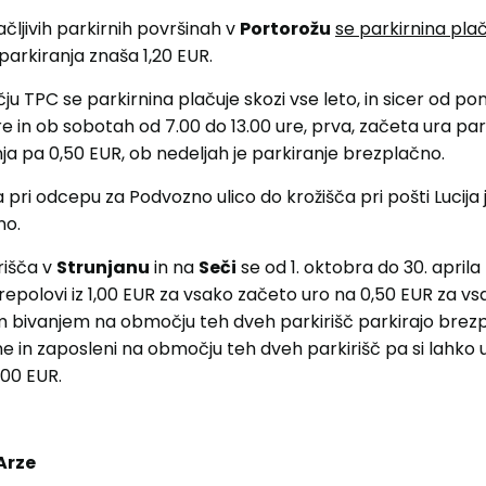
ačljivih parkirnih površinah v
Portorožu
se parkirnina plač
parkiranja znaša 1,20 EUR.
ju TPC se parkirnina plačuje skozi vse leto, in sicer od po
re in ob sobotah od 7.00 do 13.00 ure, prva, začeta ura par
ja pa 0,50 EUR, ob nedeljah je parkiranje brezplačno.
ča pri odcepu za Podvozno ulico do krožišča pri pošti Lucija 
no.
rišča v
Strunjanu
in na
Seči
se od 1. oktobra do 30. aprila
epolovi iz 1,00 EUR za vsako začeto uro na 0,50 EUR za vs
m bivanjem na območju teh dveh parkirišč parkirajo brezp
e in zaposleni na območju teh dveh parkirišč pa si lahko 
,00 EUR.
Arze