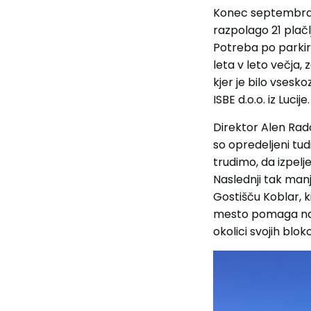
Konec septembra s
razpolago 21 plačl
Potreba po parkirn
leta v leto večja,
kjer je bilo vsesko
ISBE d.o.o. iz Lucije.
Direktor Alen Rado
so opredeljeni tudi 
trudimo, da izpelj
Naslednji tak man
Gostišču Koblar, 
mesto pomaga naši
okolici svojih bloko