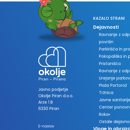
KAZALO STRANI
Dejavnosti
Ravnanje z odpa
površin
Parkirišča in p
Pokopališka in
Pristanišča
Ravnanje z od
Urejanje parkov
Plaža Portorož
Javno podjetje
Tržnica
Okolje Piran d.o.o.
Javne sanitarije 
Arze 1 B
Center ponovn
6330 Piran
Roka«
Ostale dejavno
E-naslov
Vloge in obrazc