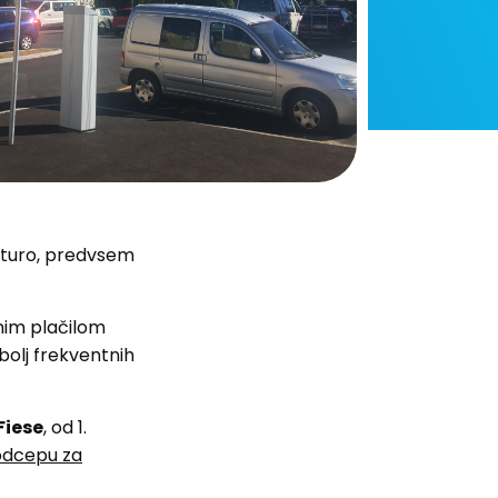
ukturo, predvsem
znim plačilom
olj frekventnih
Fiese
, od 1.
odcepu za