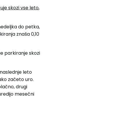
uje skozi vse leto
,
nedeljka do petka,
kiranja znaša 0,10
je parkiranje skozi
 naslednje leto
ako začeto uro.
lačno, drugi
uredijo mesečni