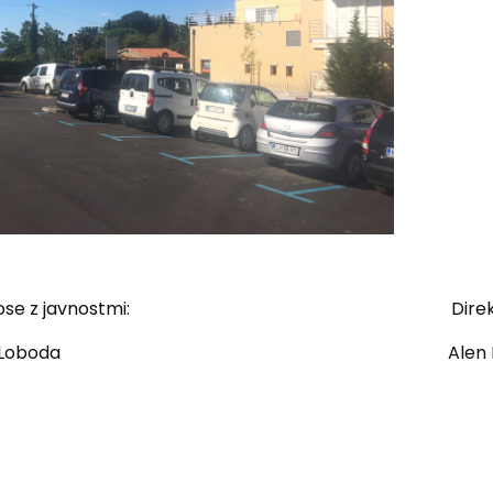
za odnose z javnostmi: Direktor 
artinčić Loboda Alen Radoj