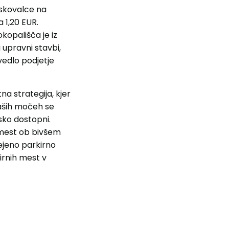
iskovalce na
 1,20 EUR.
kopališča je iz
 upravni stavbi,
zvedlo podjetje
na strategija, kjer
o naših močeh se
jsko dostopni.
 mest ob bivšem
ejeno parkirno
irnih mest v