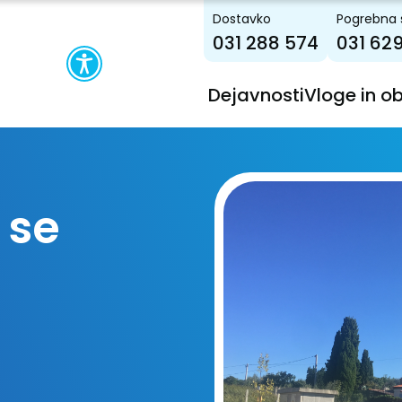
Dostavko
Pogrebna 
031 288 574
031 62
Dejavnosti
Vloge in o
 se