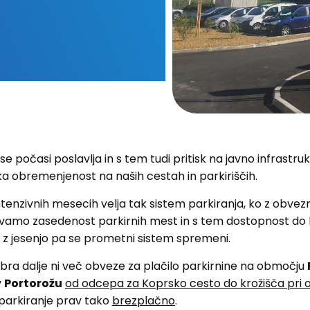
se počasi poslavlja in s tem tudi pritisk na javno infrastr
a obremenjenost na naših cestah in parkiriščih.
intenzivnih mesecih velja tak sistem parkiranja, ko z obve
vamo zasedenost parkirnih mest in s tem dostopnost do b
, z jesenjo pa se prometni sistem spremeni.
bra dalje ni več obveze za plačilo parkirnine na območju
v
Portorožu
od odcepa za Koprsko cesto do krožišča pri 
 parkiranje prav tako
brezplačno
.