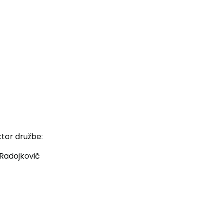
družbe:
kovič