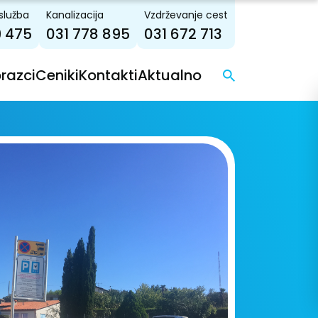
služba
Kanalizacija
Vzdrževanje cest
9 475
031 778 895
031 672 713
brazci
Ceniki
Kontakti
Aktualno