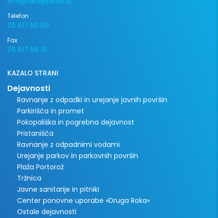
info@okoljepiran.si
Telefon
05 617 50 00
Fax
05 617 50 15
KAZALO STRANI
Dejavnosti
Ravnanje z odpadki in urejanje javnih površin
Parkirišča in promet
Pokopališka in pogrebna dejavnost
Pristanišča
Ravnanje z odpadnimi vodami
Urejanje parkov in parkovnih površin
Plaža Portorož
Tržnica
Javne sanitarije in pitniki
Center ponovne uporabe »Druga Roka«
Ostale dejavnosti