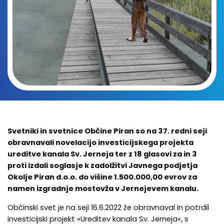
Svetniki in svetnice Občine Piran so na 37. redni seji
obravnavali novelacijo investicijskega projekta
ureditve kanala Sv. Jerneja ter z 18 glasovi za in 3
proti izdali soglasje k zadolžitvi Javnega podjetja
Okolje Piran d.o.o. do višine 1.500.000,00 evrov za
namen izgradnje mostovža v Jernejevem kanalu.
Občinski svet je na seji 16.6.2022 že obravnaval in potrdil
investicijski projekt »Ureditev kanala Sv. Jerneja«, s