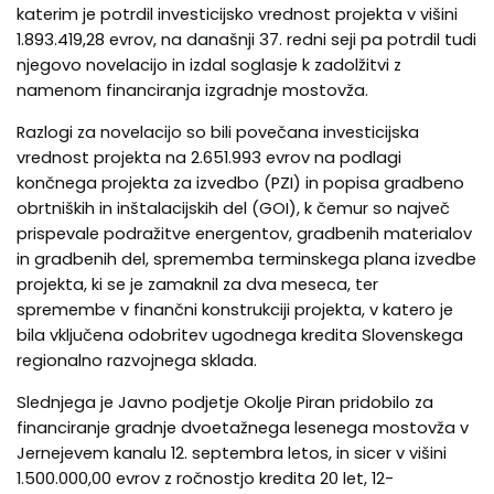
katerim je potrdil investicijsko vrednost projekta v višini
1.893.419,28 evrov, na današnji 37. redni seji pa potrdil tudi
njegovo novelacijo in izdal soglasje k zadolžitvi z
namenom financiranja izgradnje mostovža.
Razlogi za novelacijo so bili povečana investicijska
vrednost projekta na 2.651.993 evrov na podlagi
končnega projekta za izvedbo (PZI) in popisa gradbeno
obrtniških in inštalacijskih del (GOI), k čemur so največ
prispevale podražitve energentov, gradbenih materialov
in gradbenih del, sprememba terminskega plana izvedbe
projekta, ki se je zamaknil za dva meseca, ter
spremembe v finančni konstrukciji projekta, v katero je
bila vključena odobritev ugodnega kredita Slovenskega
regionalno razvojnega sklada.
Slednjega je Javno podjetje Okolje Piran pridobilo za
financiranje gradnje dvoetažnega lesenega mostovža v
Jernejevem kanalu 12. septembra letos, in sicer v višini
1.500.000,00 evrov z ročnostjo kredita 20 let, 12-