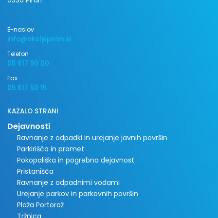
6330 Piran
E-naslov
info@okoljepiran.si
Telefon
05 617 50 00
Fax
05 617 50 15
KAZALO STRANI
Dejavnosti
Ravnanje z odpadki in urejanje javnih površin
Parkirišča in promet
Pokopališka in pogrebna dejavnost
Pristanišča
Ravnanje z odpadnimi vodami
Urejanje parkov in parkovnih površin
Plaža Portorož
Tržnica