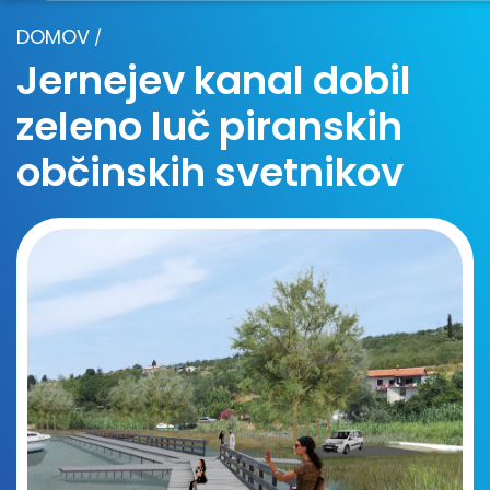
DOMOV
/
Jernejev kanal dobil
zeleno luč piranskih
občinskih svetnikov