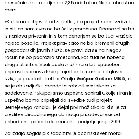
mesečnim moratorijem in 2,85 odstotno fiksno obrestno
mero.
»Kot smo zatrjevali od začetka, bo projekt samovzdržen
in niti en sam evro ne bo šel iz proračuna. Financiral se bo
iz naslova priveznin in s tem denarjem se bo tudi vračalo
najeto posojilo. Projekt prav tako ne bo bremenil drugih
gospodarskih javnih služb, se pravi, da se na njegov
račun ne bo podražila smetarina, kot tudi ne nobena
druga storitev. Vsak poslovnež mora biti sposoben
pripraviti samovzdržen projekt in to nam je bil glavni
izziv,« je poudaril direktor Okolja
Gašpar Gašpar Mišič
, ki
se je ob zaključku mandata zahvalil svetnikom za
sodelovanje. »Skupaj smo uspešno sanirali Okolje Piran in
uspešno bomo pripeljali do izvedbe tudi projekt
Jernejevega kanala,« je dejal prvi mož Okolja, ki si je za
ureditev degadiranega območja prizadeval vse od
prihoda na piransko komunalno podjetje junija 2019.
Za izdajo soglasja k zadolžitvi je občinski svet moral