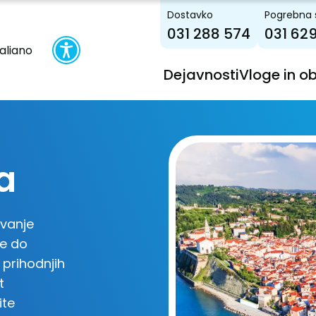
Dostavko
Pogrebna 
031 288 574
031 62
taliano
Dejavnosti
Vloge in o
a
ovanje
te do
 prihodnjih
t
ite