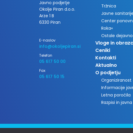
Javno podjetje
Tržnica
Okolje Piran d.o.o.
Javne sanitarije 
Arze 1 B
Center ponovn
6330 Piran
Roka«
Ostale dejavno
E-naslov
Vloge in obrazc
info@okoljepiran.si
Ceniki
Telefon
Kontakti
05 617 50 00
Aktualno
Fax
O podjetju
05 617 50 15
Organiziranost
Informacije ja
Letna poročila
Razpisi in javna