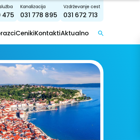
služba
Kanalizacija
Vzdrževanje cest
9 475
031 778 895
031 672 713
brazci
Ceniki
Kontakti
Aktualno