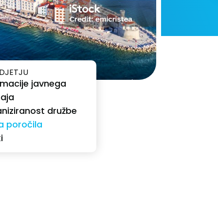
DJETJU
rmacije javnega
aja
niziranost družbe
a poročila
i