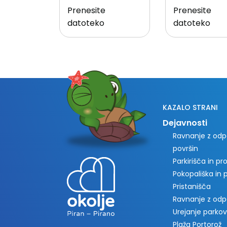
Prenesite
Prenesite
datoteko
datoteko
KAZALO STRANI
Dejavnosti
Ravnanje z odpa
površin
Parkirišča in p
Pokopališka in
Pristanišča
Ravnanje z od
Urejanje parkov
Plaža Portorož