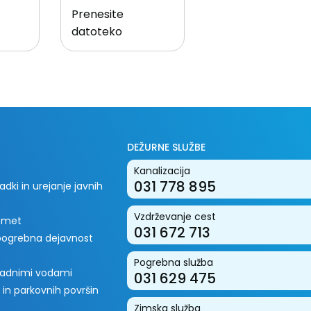
Prenesite
datoteko
DEŽURNE SLUŽBE
Kanalizacija
031 778 895
dki in urejanje javnih
Vzdrževanje cest
romet
031 672 713
 pogrebna dejavnost
Pogrebna služba
padnimi vodami
031 629 475
 in parkovnih površin
Zimska služba