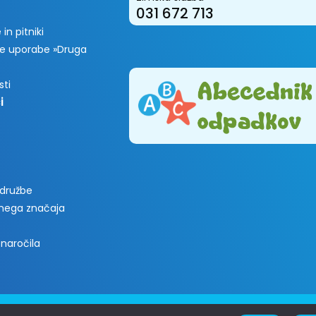
031 672 713
in pitniki
e uporabe »Druga
sti
i
 družbe
vnega značaja
 naročila