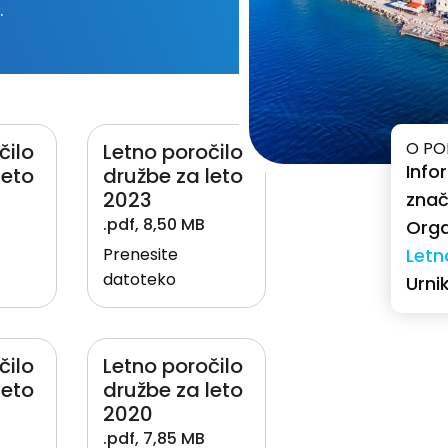
.
O PO
čilo
Letno poročilo
Info
leto
družbe za leto
2023
znač
.pdf
,
8,50 MB
Orga
Prenesite
Letn
datoteko
Urnik
čilo
Letno poročilo
leto
družbe za leto
2020
.pdf
,
7,85 MB