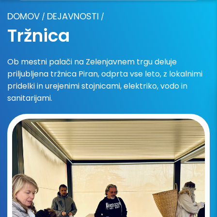
DOMOV
DEJAVNOSTI
/
/
Tržnica
Ob mestni palači na Zelenjavnem trgu deluje
priljubljena tržnica Piran, odprta vse leto, z lokalnimi
pridelki in urejenimi stojnicami, elektriko, vodo in
sanitarijami.