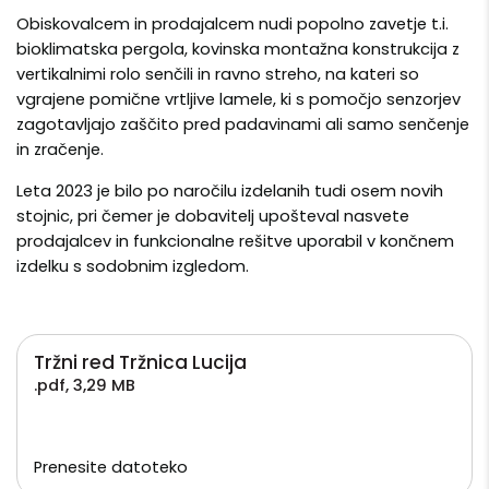
Obiskovalcem in prodajalcem nudi popolno zavetje t.i.
bioklimatska pergola, kovinska montažna konstrukcija z
vertikalnimi rolo senčili in ravno streho, na kateri so
vgrajene pomične vrtljive lamele, ki s pomočjo senzorjev
zagotavljajo zaščito pred padavinami ali samo senčenje
in zračenje.
Leta 2023 je bilo po naročilu izdelanih tudi osem novih
stojnic, pri čemer je dobavitelj upošteval nasvete
prodajalcev in funkcionalne rešitve uporabil v končnem
izdelku s sodobnim izgledom.
Tržni red Tržnica Lucija
.pdf
,
3,29 MB
Prenesite datoteko