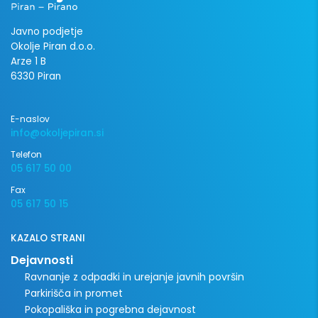
Javno podjetje
Okolje Piran d.o.o.
Arze 1 B
6330 Piran
E-naslov
info@okoljepiran.si
Telefon
05 617 50 00
Fax
05 617 50 15
KAZALO STRANI
Dejavnosti
Ravnanje z odpadki in urejanje javnih površin
Parkirišča in promet
Pokopališka in pogrebna dejavnost