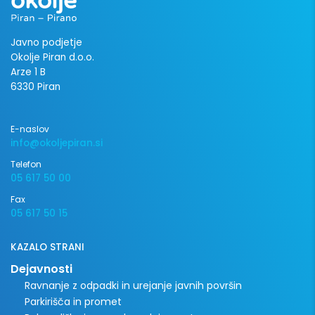
Javno podjetje
Okolje Piran d.o.o.
Arze 1 B
6330 Piran
E-naslov
info@okoljepiran.si
Telefon
05 617 50 00
Fax
05 617 50 15
KAZALO STRANI
Dejavnosti
Ravnanje z odpadki in urejanje javnih površin
Parkirišča in promet