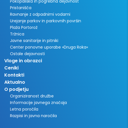
Pokopališka in pogrebna dejavnost
Pristanišča
Ravnanje z odpadnimi vodami
Urejanje parkov in parkovnih površin
Plaža Portorož
Tržnica
Javne sanitarije in pitniki
Center ponovne uporabe »Druga Roka«
Ostale dejavnosti
Vloge in obrazci
Ceniki
Kontakti
Aktualno
O podjetju
Organiziranost družbe
Informacije javnega značaja
Letna poročila
Razpisi in javna naročila