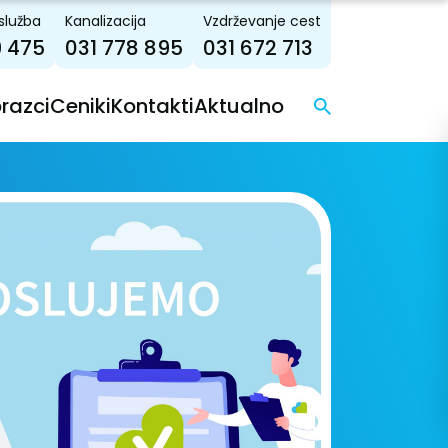
služba
Kanalizacija
Vzdrževanje cest
9 475
031 778 895
031 672 713
brazci
Ceniki
Kontakti
Aktualno