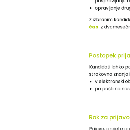
pospravljanje t
opravljanje dru
Z izbranim kandi
čas
z dvomesečn
Postopek prij
Kandidati lahko po
strokovna znanja
v elektronski ob
po pošti na nas
Rok za prijavo
Prijave, prejete po