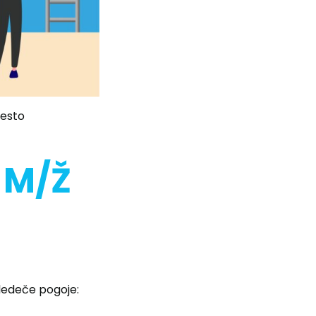
mesto
 M/Ž
sledeče pogoje: