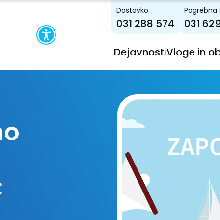
Dostavko
Pogrebna 
031 288 574
031 62
Dejavnosti
Vloge in o
/
no
C