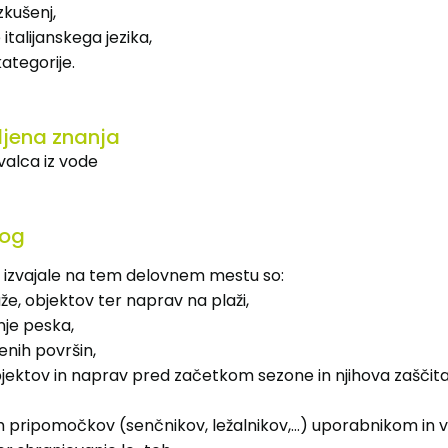
zkušenj,
italijanskega jezika,
kategorije.
ljena znanja
valca iz vode
log
o izvajale na tem delovnem mestu so:
že, objektov ter naprav na plaži,
nje peska,
enih površin,
bjektov in naprav pred začetkom sezone in njihova zaščit
nih pripomočkov (senčnikov, ležalnikov,…) uporabnikom in