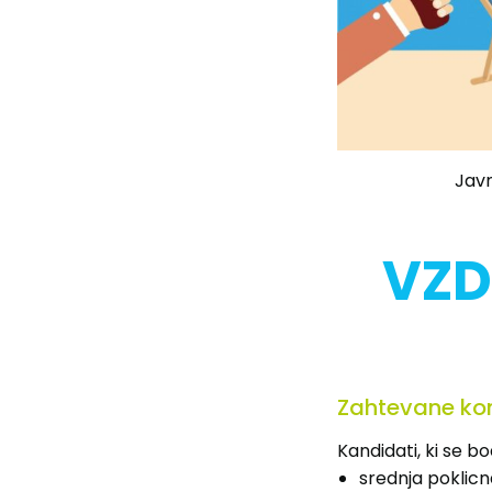
Javn
VZD
Zahtevane k
Kandidati, ki se b
srednja poklicn