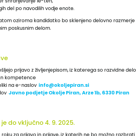
er shranjevanje le-teh,
gih del po navodilih vodje enote.
datom oziroma kandidatko bo sklenjeno delovno razmerje
im poskusnim delom.
ave
šljejo prijavo z življenjepisom, iz katerega so razvidne delo
 in kompetence
liki na e-naslov
info@okoljepiran.si
lov
Javno podjetje Okolje Piran, Arze 1b, 6330 Piran
 je do vključno 4. 9. 2025.
 roku za prijavo in prijave, iz katerih ne bo možno razbrati