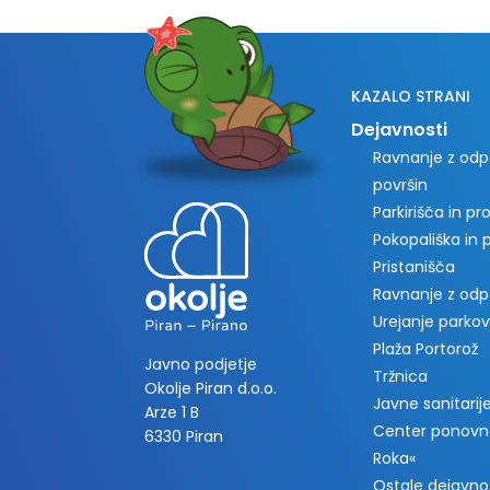
KAZALO STRANI
Dejavnosti
Ravnanje z odpa
površin
Parkirišča in p
Pokopališka in
Pristanišča
Ravnanje z od
Urejanje parkov
Plaža Portorož
Javno podjetje
Tržnica
Okolje Piran d.o.o.
Javne sanitarije 
Arze 1 B
Center ponovn
6330 Piran
Roka«
Ostale dejavno