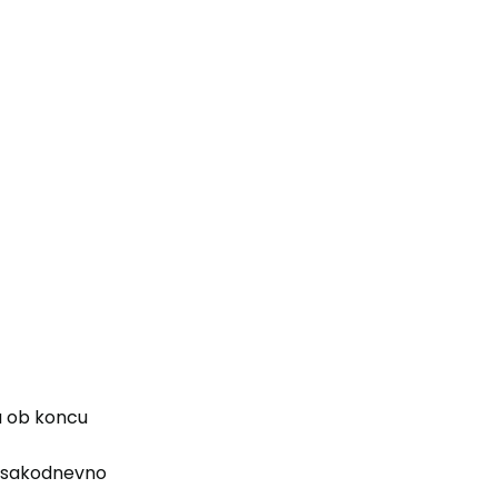
a ob koncu
 vsakodnevno