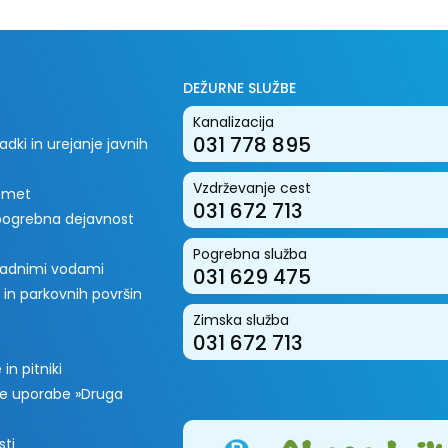
DEŽURNE SLUŽBE
Kanalizacija
031 778 895
dki in urejanje javnih
Vzdrževanje cest
romet
031 672 713
 pogrebna dejavnost
Pogrebna služba
padnimi vodami
031 629 475
 in parkovnih površin
Zimska služba
031 672 713
in pitniki
e uporabe »Druga
sti