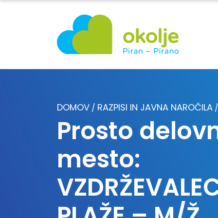
DOMOV
RAZPISI IN JAVNA NAROČILA
/
Prosto delov
mesto:
VZDRŽEVALE
PLAŽE – M/Ž