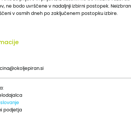
, ne bodo uvrščene v nadaljnji izbirni postopek. Neizbran
ščeni v osmih dneh po zaključenem postopku izbire.
macije
lcina@okoljepiran.si
a:
delodajalca
slovanje
i podjetja