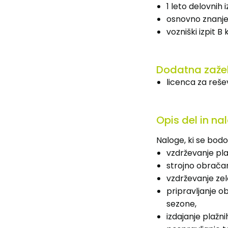
1 leto delovnih i
osnovno znanje 
vozniški izpit B 
Dodatna zaže
licenca za reše
Opis del in na
Naloge, ki se bod
vzdrževanje pla
strojno obrača
vzdrževanje zel
pripravljanje o
sezone,
izdajanje plaž