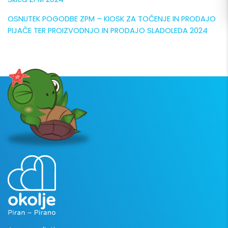
OSNUTEK POGODBE ZPM – KIOSK ZA TOČENJE IN PRODAJO
PIJAČE TER PROIZVODNJO IN PRODAJO SLADOLEDA 2024