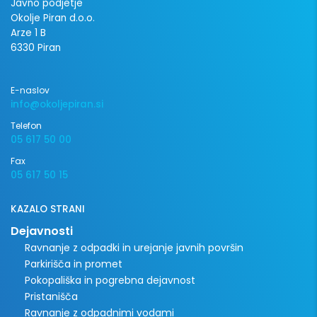
Javno podjetje
Okolje Piran d.o.o.
Arze 1 B
6330 Piran
E-naslov
info@okoljepiran.si
Telefon
05 617 50 00
Fax
05 617 50 15
KAZALO STRANI
Dejavnosti
Ravnanje z odpadki in urejanje javnih površin
Parkirišča in promet
Pokopališka in pogrebna dejavnost
Pristanišča
Ravnanje z odpadnimi vodami