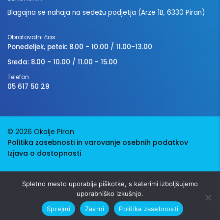
Blagajna se nahaja na sedežu podjetja (Arze 1B, 6330 Piran)
Obratovalni čas
Ponedeljek, petek: 8.00 - 10.00 / 11.00-13.00
Sreda: 8.00 - 10.00 / 11.00 - 15.00
Telefon
05 617 50 29
© 2026 Okolje Piran
Politika zasebnosti in varovanje osebnih podatkov
Izjava o dostopnosti
Avtorji:
Emigma
Spletno mesto uporablja piškotke, s katerimi izboljšujemo
uporabniško izkušnjo.
Sprejmi
Zavrni
Politika zasebnosti