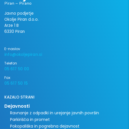
Javno podjetje
Okolje Piran d.o.o.
Arze 1 B
6330 Piran
E-naslov
info@okoljepiran.si
Telefon
05 617 50 00
Fax
05 617 50 15
KAZALO STRANI
Dejavnosti
Ravnanje z odpadki in urejanje javnih površin
Parkirišča in promet
Pokopališka in pogrebna dejavnost