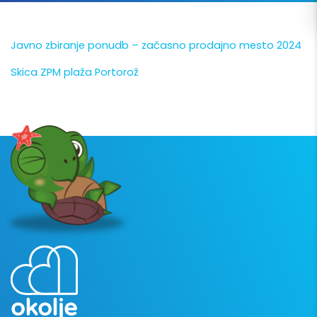
Javno zbiranje ponudb – začasno prodajno mesto 2024
Skica ZPM plaža Portorož