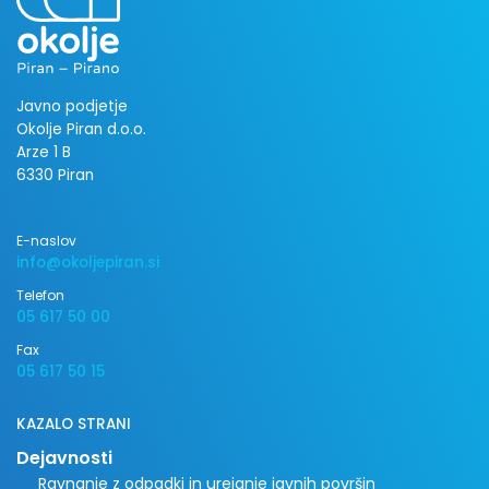
Javno podjetje
Okolje Piran d.o.o.
Arze 1 B
6330 Piran
E-naslov
info@okoljepiran.si
Telefon
05 617 50 00
Fax
05 617 50 15
KAZALO STRANI
Dejavnosti
Ravnanje z odpadki in urejanje javnih površin