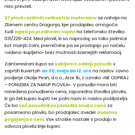
niso prevzeli.
27 plovil različnih velikosti in materialov
se nahaja na
Zbirnem centru Dragonja, kjer prodajalec omogoča
tudi
ogled po predhodni najavi
na telefonsko številko
031/229-424. Med plovili, ki so naprodaj, so tako jadrnice
kot manjši čolni, premičnine pa se prodajajo po načelu
»videno-kupljeno« brez možnosti kasnejših reklamacij.
Zainteresirani kupci so
vabljeni k oddaji ponudb
v
zaprtih kuvertah
do 30. maja do 12. ure
na naslov Javno
podjetje Okolje Piran, d.o.o., Arze 1b, z oznako »NE ODPIRAJ
– PONUDBA ZA NAKUP PLOVILA«. V ponudbi mora biti
navedena ponudbena cena, zaporedna številka plovila,
ki ga želi kupec kupiti ter polni naziv in naslov pošiljatelja.
Če bo
več ponudnikov ponudilo enako ceno
za
posamezno plovilo, bo prodajalec izvedel
dodatna
pogajanja o ceni
. Vse stroške nastale s prodajo in
odvoza plovila krije kupec.