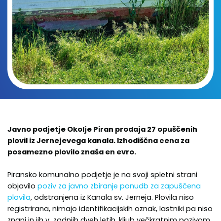
Javno podjetje Okolje Piran
prodaja 27 opuščenih
plovil iz Jernejevega kanala. Izhodiščna cena za
posamezno plovilo znaša en evro.
Piransko komunalno podjetje je na svoji spletni strani
objavilo
poziv za javno zbiranje ponudb za zapuščena
plovila
, odstranjena iz Kanala sv. Jerneja. Plovila niso
registrirana, nimajo identifikacijskih oznak, lastniki pa niso
znani in jih v zadnjih dveh letih, kljub večkratnim pozivom,