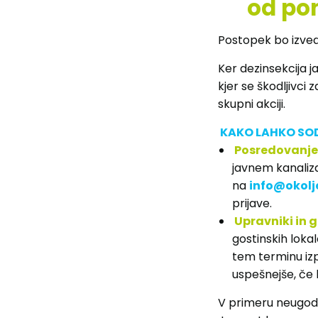
od pon
Postopek bo izved
Ker dezinsekcija 
kjer se škodljivci 
skupni akciji.
KAKO LAHKO SO
Posredovanje 
javnem kanaliz
na
info@okolje
prijave.
Upravniki in 
gostinskih lokal
tem terminu izp
uspešnejše, če
V primeru neugodn