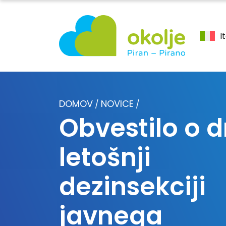
I
DOMOV
NOVICE
/
/
Obvestilo o d
letošnji
dezinsekciji
javnega