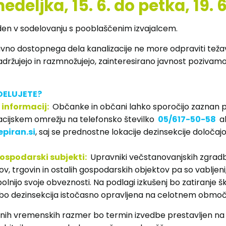
edeljka, 15. 6. do petka, 19. 6
en v sodelovanju s pooblaščenim izvajalcem.
javno dostopnega dela kanalizacije ne more odpraviti težav
zadržujejo in razmnožujejo, zainteresirano javnost pozivamo,
DELUJETE?
informacij:
Občanke in občani lahko sporočijo zaznan 
acijskem omrežju na telefonsko številko
05/617-50-58
al
piran.si
, saj se prednostne lokacije dezinsekcije določaj
gospodarski subjekti:
Upravniki večstanovanjskih zgradb,
ov, trgovin in ostalih gospodarskih objektov pa so vabljeni
olnijo svoje obveznosti. Na podlagi izkušenj bo zatiranje š
 bo dezinsekcija istočasno opravljena na celotnem območj
ih vremenskih razmer bo termin izvedbe prestavljen na 