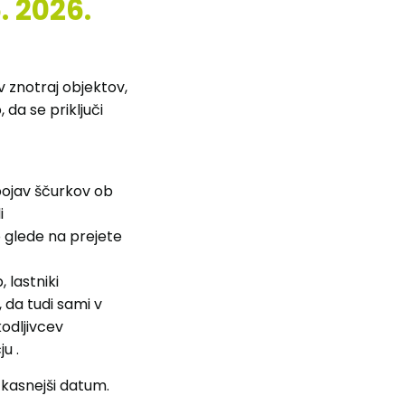
. 2026.
 znotraj objektov,
 da se priključi
pojav ščurkov ob
i
o glede na prejete
 lastniki
, da tudi sami v
kodljivcev
u .
kasnejši datum.