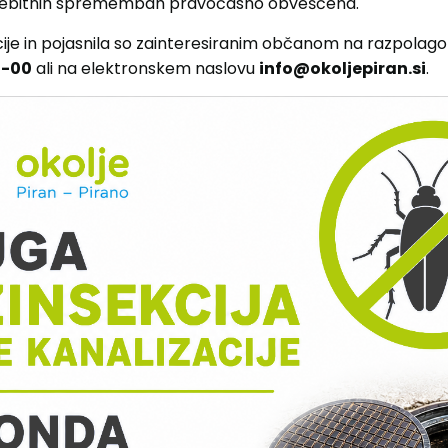
rebitnih spremembah pravočasno obveščena.
je in pojasnila so zainteresiranim občanom na razpolago 
0-00
ali na elektronskem naslovu
info@okoljepiran.si
.