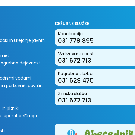
DEŽURNE SLUŽBE
Kanalizacija
031 778 895
dki in urejanje javnih
Vzdrževanje cest
romet
031 672 713
 pogrebna dejavnost
Pogrebna služba
padnimi vodami
031 629 475
 in parkovnih površin
Zimska služba
031 672 713
in pitniki
e uporabe »Druga
sti