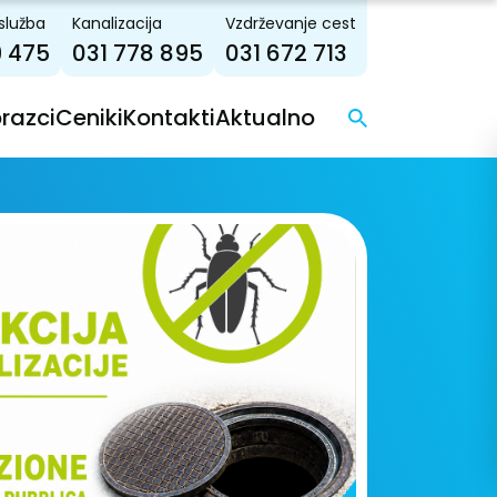
služba
Kanalizacija
Vzdrževanje cest
9 475
031 778 895
031 672 713
brazci
Ceniki
Kontakti
Aktualno