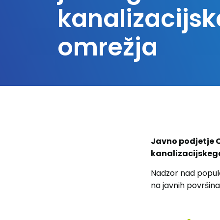
kanalizacijs
omrežja
Javno podjetje O
kanalizacijskega
Nadzor nad popula
na javnih površina