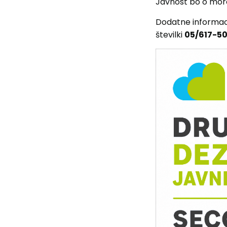
Javnost bo o mo
Dodatne informaci
številki
05/617-5