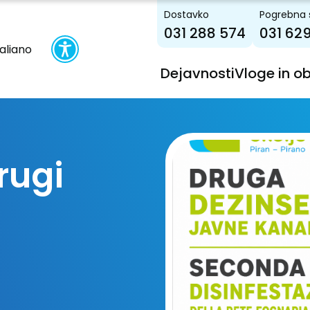
Dostavko
Pogrebna 
031 288 574
031 62
taliano
Dejavnosti
Vloge in o
rugi