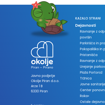
KAZALO STRANI
Dejavnosti
Ravnanje z odpa
površin
Parkirišča in p
Pokopališka in
Pristanišča
Ravnanje z od
Urejanje parkov
Plaža Portorož
Javno podjetje
Tržnica
Okolje Piran d.o.o.
Javne sanitarije 
Arze 1 B
Center ponovn
6330 Piran
Roka«
Ostale dejavno