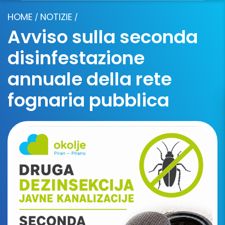
HOME
NOTIZIE
/
/
Avviso sulla seconda
disinfestazione
annuale della rete
fognaria pubblica