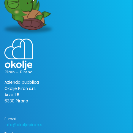
Azienda pubblica
Okolje Piran s.r.l.
Arze 1 B
6330 Pirano
E-mail
info@okoljepiran.si