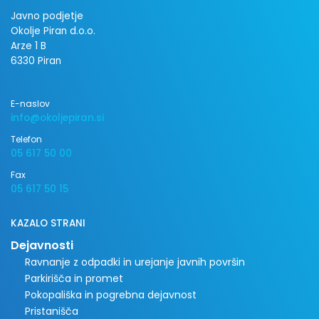
Javno podjetje
Okolje Piran d.o.o.
Arze 1 B
6330 Piran
E-naslov
info@okoljepiran.si
Telefon
05 617 50 00
Fax
05 617 50 15
KAZALO STRANI
Dejavnosti
Ravnanje z odpadki in urejanje javnih površin
Parkirišča in promet
Pokopališka in pogrebna dejavnost
Pristanišča