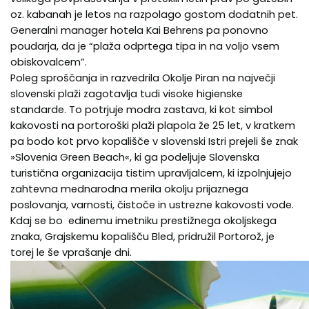
oz. kabanah je letos na razpolago gostom dodatnih pet.
Generalni manager hotela Kai Behrens pa ponovno
poudarja, da je “plaža odprtega tipa in na voljo vsem
obiskovalcem”.
Poleg sproščanja in razvedrila Okolje Piran na največji
slovenski plaži zagotavlja tudi visoke higienske
standarde. To potrjuje modra zastava, ki kot simbol
kakovosti na portoroški plaži plapola že 25 let, v kratkem
pa bodo kot prvo kopališče v slovenski Istri prejeli še znak
»Slovenia Green Beach«, ki ga podeljuje Slovenska
turistična organizacija tistim upravljalcem, ki izpolnjujejo
zahtevna mednarodna merila okolju prijaznega
poslovanja, varnosti, čistoče in ustrezne kakovosti vode.
Kdaj se bo edinemu imetniku prestižnega okoljskega
znaka, Grajskemu kopališču Bled, pridružil Portorož, je
torej le še vprašanje dni.