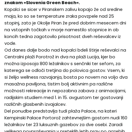
znakom »Slovenia Green Beach«.
Kopalci se sicer v Piranskem zalivu kopajo že od sredine
maja, ko so se temperature zraka povzpele nad 25
stopinj, zato je Okolje Piran že pred dobrim mesecem dni
na vstopnih točkah v morje namestilo stopnice in ob
koncih tedna zagotovilo prisotnost dveh reševalcev iz
vode.
Od danes dalje bodo nad kopalci bdeli štirje reševalci na
Centralni plaži Porotrož in dva na plaži Lucija, kjer bo
možna izposoja 800 ležalnikov s senčniki ter sefom, za
katerega se odloči tretjina do polovica gostov. Vsem, ki
si želijo wellness razvajanja, bosta po novem na voljo dva
masažna paviljona, tistim bolj aktivnim pa različne
možnosti rekreacije in nepozabna zabava z animacijami,
radijskim studiem med 1. in 15. avgustom ter gostovanji
različnih glasbenih izvajalcev.
Del ponudbe predstavlja tudi plaža Palace, na kateri
Kempinski Palace Portorož zahtevnejšim gostom nudi 160
ležalnikov ter 23 luksuznih gazebov za dve osebi. Zaradi
velikega povpraševanja v preteklih letih prav po gazebih