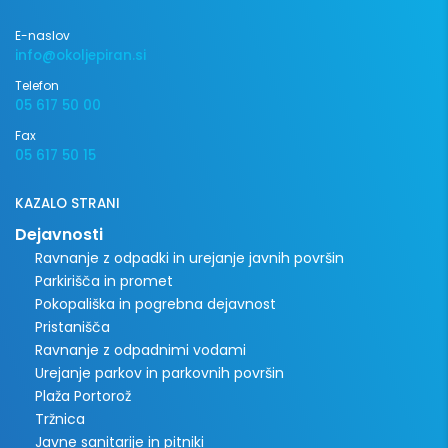
E-naslov
info@okoljepiran.si
Telefon
05 617 50 00
Fax
05 617 50 15
KAZALO STRANI
Dejavnosti
Ravnanje z odpadki in urejanje javnih površin
Parkirišča in promet
Pokopališka in pogrebna dejavnost
Pristanišča
Ravnanje z odpadnimi vodami
Urejanje parkov in parkovnih površin
Plaža Portorož
Tržnica
Javne sanitarije in pitniki