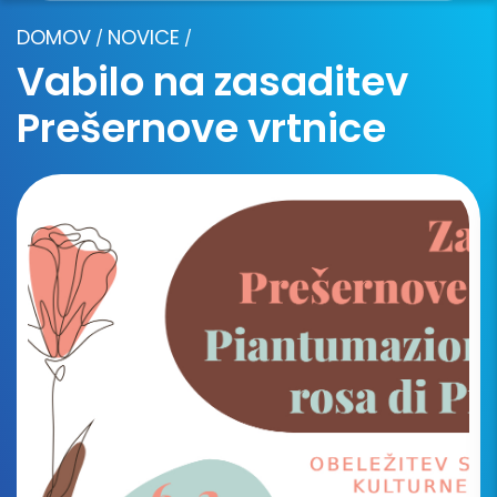
DOMOV
NOVICE
/
/
Vabilo na zasaditev
Prešernove vrtnice