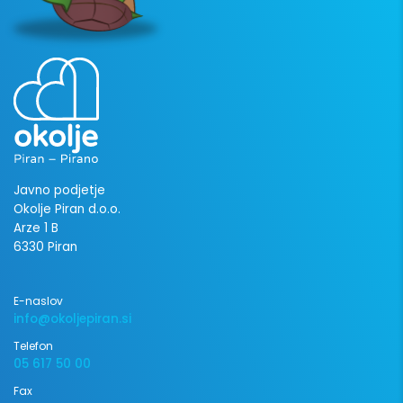
Javno podjetje
Okolje Piran d.o.o.
Arze 1 B
6330 Piran
E-naslov
info@okoljepiran.si
Telefon
05 617 50 00
Fax