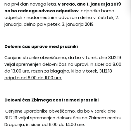
Na prvi dan novega leta,
v sredo, dne 1. januarja 2019
ne bo rednega odvoza odpadkov
, odpadke bomo
odpeljali z nadomestnim odvozom delno v četrtek, 2.
januarja, delno pa v petek, 3. januarja 2019.
Delovni čas uprave med prazniki
Cenjene stranke obveščamo, da bo v torek, dne 31.12.19
veljal spremenjen delovni čas na upravi, in sicer od 8.00
do 13.00 ure, razen za
blagajno, ki bo v torek, 31.12.18
odprta od 8.00 do 11.00 ure.
Delovni čas Zbirnega centra med prazniki
Cenjene uporabnike obveščamo, da bo v torek, dne
31.12.19 veljal spremenjen delovni čas na Zbirnem centru
Dragonja, in sicer od 6.00 do 14.00 ure.