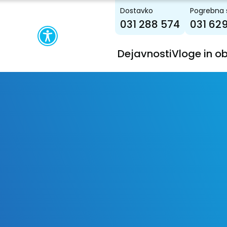
Dostavko
Pogrebna 
031 288 574
031 62
Dejavnosti
Vloge in o