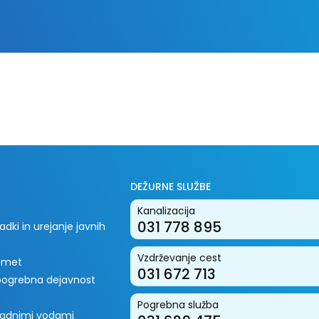
DEŽURNE SLUŽBE
Kanalizacija
031 778 895
dki in urejanje javnih
Vzdrževanje cest
romet
031 672 713
 pogrebna dejavnost
Pogrebna služba
padnimi vodami