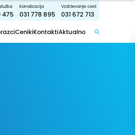
služba
Kanalizacija
Vzdrževanje cest
9 475
031 778 895
031 672 713
brazci
Ceniki
Kontakti
Aktualno