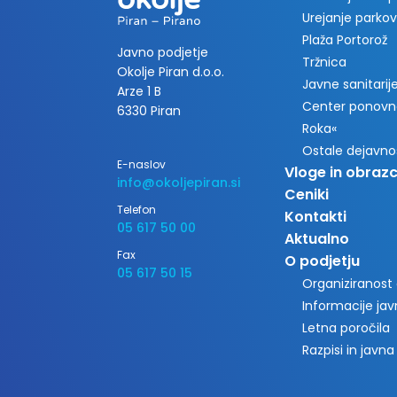
Urejanje parkov
Plaža Portorož
Javno podjetje
Tržnica
Okolje Piran d.o.o.
Javne sanitarije 
Arze 1 B
Center ponovn
6330 Piran
Roka«
Ostale dejavno
E-naslov
Vloge in obrazc
info@okoljepiran.si
Ceniki
Telefon
Kontakti
05 617 50 00
Aktualno
Fax
O podjetju
05 617 50 15
Organiziranost
Informacije ja
Letna poročila
Razpisi in javna