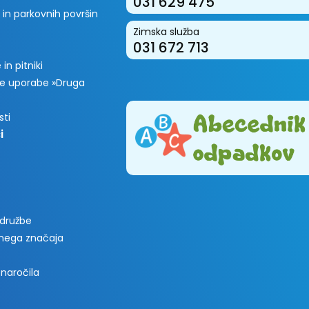
031 629 475
 in parkovnih površin
Zimska služba
031 672 713
in pitniki
e uporabe »Druga
sti
i
 družbe
vnega značaja
 naročila