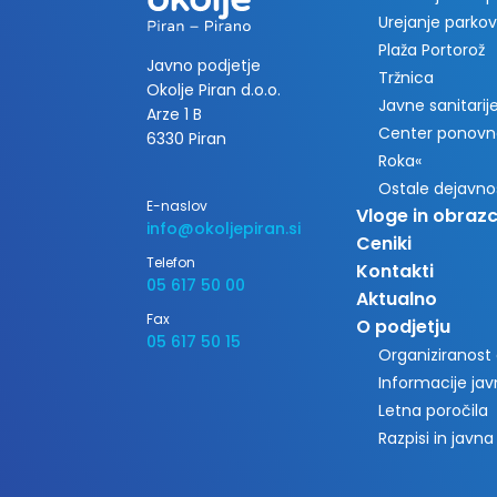
Urejanje parkov
Plaža Portorož
Javno podjetje
Tržnica
Okolje Piran d.o.o.
Javne sanitarije 
Arze 1 B
Center ponovn
6330 Piran
Roka«
Ostale dejavno
E-naslov
Vloge in obrazc
info@okoljepiran.si
Ceniki
Telefon
Kontakti
05 617 50 00
Aktualno
Fax
O podjetju
05 617 50 15
Organiziranost
Informacije ja
Letna poročila
Razpisi in javna