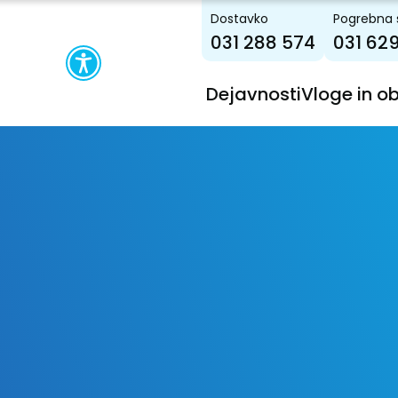
Dostavko
Pogrebna 
031 288 574
031 62
Dejavnosti
Vloge in o