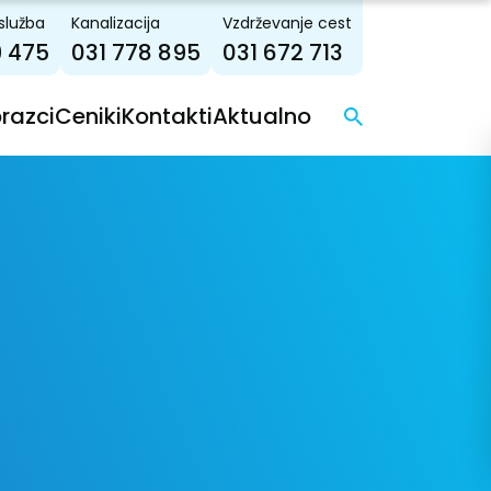
služba
Kanalizacija
Vzdrževanje cest
9 475
031 778 895
031 672 713
brazci
Ceniki
Kontakti
Aktualno