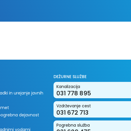
DEŽURNE SLUŽBE
Kanalizacija
031 778 895
dki in urejanje javnih
Vzdrževanje cest
romet
031 672 713
 pogrebna dejavnost
Pogrebna služba
padnimi vodami