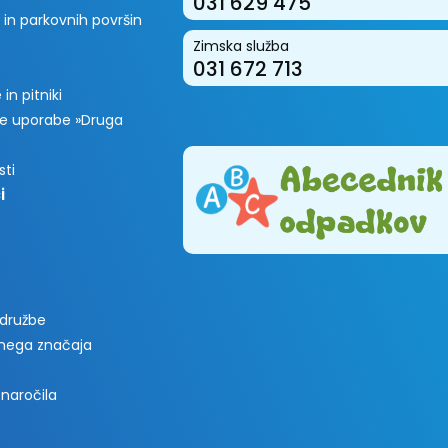
031 629 475
 in parkovnih površin
Zimska služba
031 672 713
in pitniki
e uporabe »Druga
sti
i
 družbe
vnega značaja
 naročila