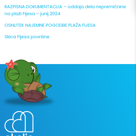
RAZPISNA DOKUMENTACIJA – oddaja dela nepremičnine
na plaži Fijesa – junij 2024
OSNUTEK NAJEMNE POGODBE PLAŽA FIJESA
Skica Fijesa površine