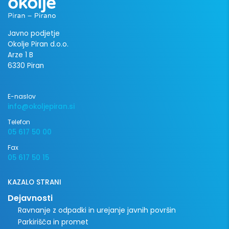
Javno podjetje
Okolje Piran d.o.o.
Arze 1 B
6330 Piran
E-naslov
info@okoljepiran.si
Telefon
05 617 50 00
Fax
05 617 50 15
KAZALO STRANI
Dejavnosti
Ravnanje z odpadki in urejanje javnih površin
Parkirišča in promet