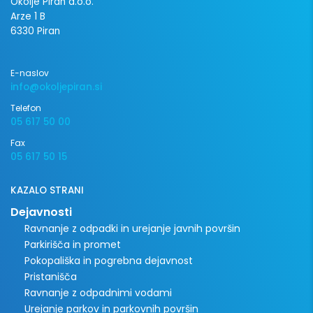
Okolje Piran d.o.o.
Arze 1 B
6330 Piran
E-naslov
info@okoljepiran.si
Telefon
05 617 50 00
Fax
05 617 50 15
KAZALO STRANI
Dejavnosti
Ravnanje z odpadki in urejanje javnih površin
Parkirišča in promet
Pokopališka in pogrebna dejavnost
Pristanišča
Ravnanje z odpadnimi vodami
Urejanje parkov in parkovnih površin