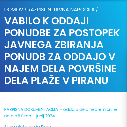
DOMOV
RAZPISI IN JAVNA NAROČILA
/
/
VABILO K ODDAJI
PONUDBE ZA POSTOPEK
JAVNEGA ZBIRANJA
PONUDB ZA ODDAJO V
NAJEM DELA POVRŠINE
DELA PLAŽE V PIRANU
RAZPISNA DOKUMENTACIJA – oddaja dela nepremičnine
na plaži Piran – junij 2024
Skica plato plaža Piran