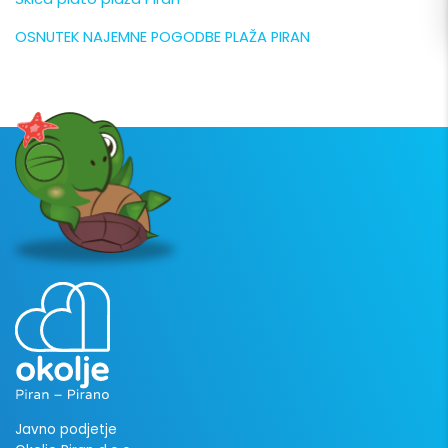
OSNUTEK NAJEMNE POGODBE PLAŽA PIRAN
Javno podjetje