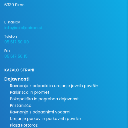
6330 Piran
E-naslov
info@okoljepiran.si
Telefon
05 617 50 00
Fax
05 617 50 15
KAZALO STRANI
Dejavnosti
Ravnanje z odpadki in urejanje javnih površin
Parkirišča in promet
Pokopališka in pogrebna dejavnost
Pristanišča
Ravnanje z odpadnimi vodami
Urejanje parkov in parkovnih površin
Plaža Portorož