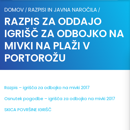
DOMOV
RAZPISI IN JAVNA NAROČILA
/
/
RAZPIS ZA ODDAJO
IGRIŠČ ZA ODBOJKO NA
MIVKI NA PLAŽI V
PORTOROŽU
Razpis – igrišča za odbojko na mivki 2017
Osnutek pogodbe – igrišča za odbojko na mivki 2017
SKICA POVRŠINE IGRIŠČ