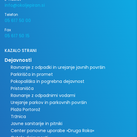
info@okoljepiran.si
Telefon
05 617 50 00
Fax
05 617 50 15
KAZALO STRANI
Dejavnosti
Ravnanje z odpadki in urejanje javnih površin
Parkirišča in promet
Pokopališka in pogrebna dejavnost
Pristanišča
Ravnanje z odpadnimi vodami
Urejanje parkov in parkovnih površin
Plaža Portorož
Tržnica
Javne sanitarije in pitniki
Center ponovne uporabe »Druga Roka«