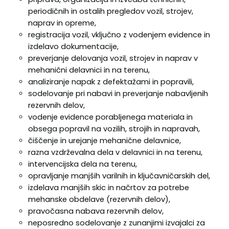
periodičnih in ostalih pregledov vozil, strojev,
naprav in opreme,
registracija vozil, vključno z vodenjem evidence in
izdelavo dokumentacije,
preverjanje delovanja vozil, strojev in naprav v
mehanični delavnici in na terenu,
analiziranje napak z defektažami in popravili,
sodelovanje pri nabavi in preverjanje nabavljenih
rezervnih delov,
vodenje evidence porabljenega materiala in
obsega
popravil na vozilih, strojih in napravah,
čiščenje in urejanje mehanične delavnice,
razna vzdrževalna dela v delavnici in na terenu,
intervencijska dela na terenu,
opravljanje manjših varilnih in ključavničarskih del,
izdelava manjših skic in načrtov za potrebe
mehanske obdelave (rezervnih delov),
pravočasna nabava rezervnih delov,
neposredno sodelovanje z zunanjimi izvajalci za