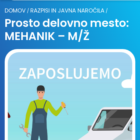
DOMOV
RAZPISI IN JAVNA NAROČILA
/
/
Prosto delovno mesto:
MEHANIK – M/Ž