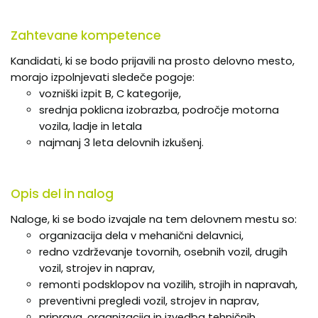
Zahtevane kompetence
Kandidati, ki se bodo prijavili na prosto delovno mesto,
morajo izpolnjevati sledeče pogoje:
vozniški izpit B, C kategorije,
srednja poklicna izobrazba, področje motorna
vozila, ladje in letala
najmanj 3 leta delovnih izkušenj.
Opis del in nalog
Naloge, ki se bodo izvajale na tem delovnem mestu so:
organizacija dela v mehanični delavnici,
redno vzdrževanje tovornih, osebnih vozil, drugih
vozil, strojev in naprav,
remonti podsklopov na vozilih, strojih in napravah,
preventivni pregledi vozil, strojev in naprav,
priprava, organizacija in izvedba tehničnih,