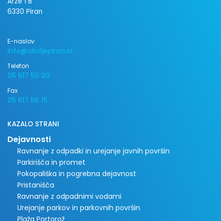
Arze 1 B
6330 Piran
E-naslov
info@okoljepiran.si
Telefon
05 617 50 00
Fax
05 617 50 15
KAZALO STRANI
Dejavnosti
Ravnanje z odpadki in urejanje javnih površin
Parkirišča in promet
Pokopališka in pogrebna dejavnost
Pristanišča
Ravnanje z odpadnimi vodami
Urejanje parkov in parkovnih površin
Plaža Portorož