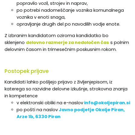
popravilo vozil, strojev in naprav,
po potrebi nadomeščanje voznika komunalnega
voznika v enoti snaga,
opravljanje drugih del po navodilih vodje enote.
Z izbranim kandidatom oziroma kandidatko bo
sklenjeno
delovno razmerje za nedoločen čas
s polnim
delovnim časom in trimesečnim poskusnim rokom.
Postopek prijave
Kandidati lahko pošljejo prijavo z življenjepisom, iz
katerega so razvidne delovne izkušnje, strokovna znanja
in kompetence
v elektronski obliki na e-naslov
info@okoljepiran.si
po pošti na naslov
Javno podjetje Okolje Piran,
Arze 1b, 6330 Piran