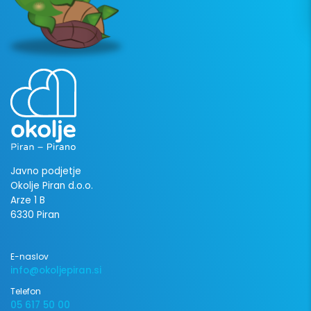
Javno podjetje
Okolje Piran d.o.o.
Arze 1 B
6330 Piran
E-naslov
info@okoljepiran.si
Telefon
05 617 50 00