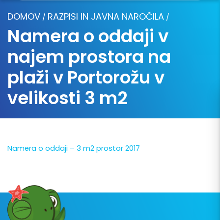
DOMOV
RAZPISI IN JAVNA NAROČILA
/
/
Namera o oddaji v
najem prostora na
plaži v Portorožu v
velikosti 3 m2
Namera o oddaji – 3 m2 prostor 2017