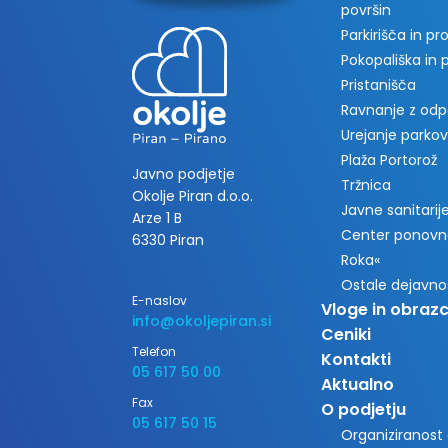
površin
Parkirišča in p
Pokopališka in
Pristanišča
Ravnanje z od
Urejanje parkov
Plaža Portorož
Javno podjetje
Tržnica
Okolje Piran d.o.o.
Javne sanitarije 
Arze 1 B
Center ponovn
6330 Piran
Roka«
Ostale dejavno
E-naslov
Vloge in obrazc
info@okoljepiran.si
Ceniki
Telefon
Kontakti
05 617 50 00
Aktualno
Fax
O podjetju
05 617 50 15
Organiziranost