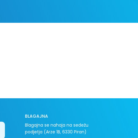
BLAGAJNA
Blagajna se nahaja na sedežu
podjetja (Arze 1B, 6330 Piran)