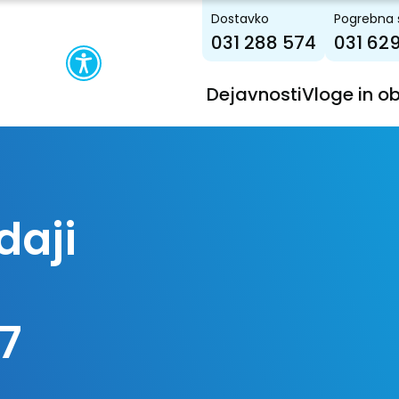
Dostavko
Pogrebna 
031 288 574
031 62
Dejavnosti
Vloge in o
/
daji
7