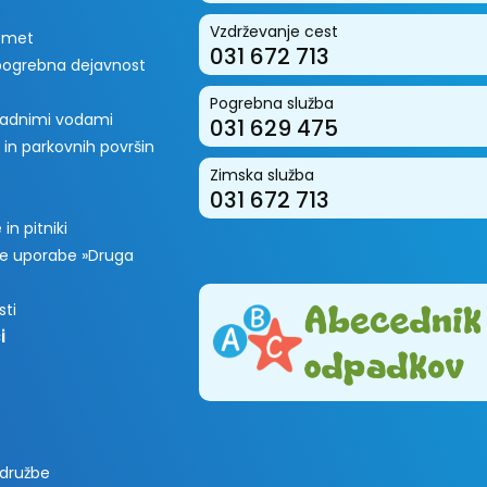
Vzdrževanje cest
romet
031 672 713
 pogrebna dejavnost
Pogrebna služba
padnimi vodami
031 629 475
 in parkovnih površin
Zimska služba
031 672 713
in pitniki
e uporabe »Druga
sti
i
 družbe