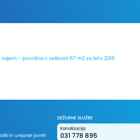
najem – površina v velikosti 67 m2 za leto 2016
DEŽURNE SLUŽBE
Kanalizacija
031 778 895
dki in urejanje javnih