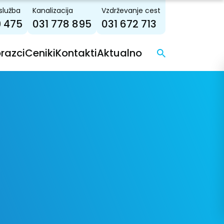
služba
Kanalizacija
Vzdrževanje cest
9 475
031 778 895
031 672 713
brazci
Ceniki
Kontakti
Aktualno