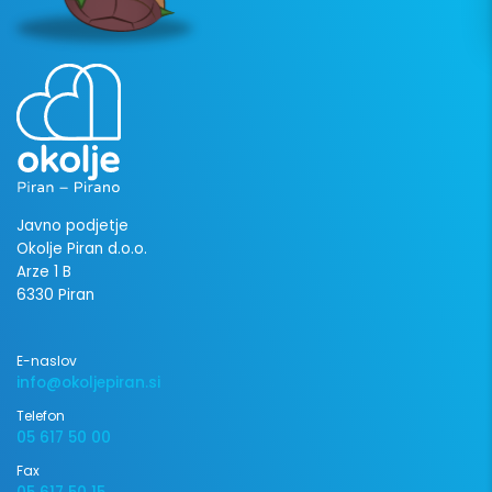
Javno podjetje
Okolje Piran d.o.o.
Arze 1 B
6330 Piran
E-naslov
info@okoljepiran.si
Telefon
05 617 50 00
Fax