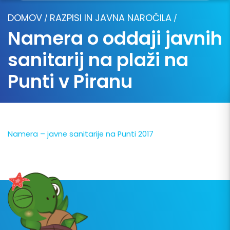
DOMOV
RAZPISI IN JAVNA NAROČILA
/
/
Namera o oddaji javnih
sanitarij na plaži na
Punti v Piranu
Namera – javne sanitarije na Punti 2017