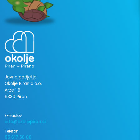
Javno podjetje
Okolje Piran d.o.o.
Arze 1 B
6330 Piran
E-naslov
info@okoljepiran.si
Telefon
05 617 50 00