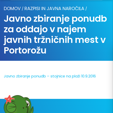
DOMOV
RAZPISI IN JAVNA NAROČILA
/
/
Javno zbiranje ponudb
za oddajo v najem
javnih tržničnih mest v
Portorožu
Javno zbiranje ponudb – stojnice na plaži 10.9.2016