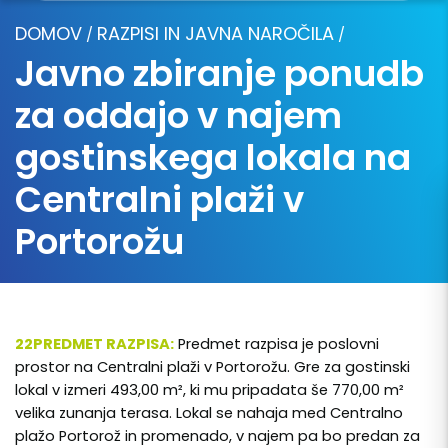
DOMOV
RAZPISI IN JAVNA NAROČILA
/
/
Javno zbiranje ponudb
za oddajo v najem
gostinskega lokala na
Centralni plaži v
Portorožu
22PREDMET RAZPISA:
Predmet razpisa je poslovni
prostor na Centralni plaži v Portorožu. Gre za gostinski
lokal v izmeri 493,00 m², ki mu pripadata še 770,00 m²
velika zunanja terasa. Lokal se nahaja med Centralno
plažo Portorož in promenado, v najem pa bo predan za