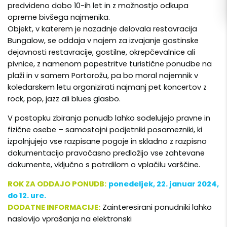
predvideno dobo 10-ih let in z možnostjo odkupa
opreme bivšega najmenika.
Objekt, v katerem je nazadnje delovala restavracija
Bungalow, se oddaja v najem za izvajanje gostinske
dejavnosti restavracije, gostilne, okrepčevalnice ali
pivnice, z namenom popestritve turistične ponudbe na
plaži in v samem Portorožu,
pa bo moral najemnik v
koledarskem letu organizirati najmanj pet koncertov z
rock, pop, jazz ali blues glasbo.
V postopku zbiranja ponudb lahko sodelujejo pravne in
fizične osebe – samostojni podjetniki posamezniki, ki
izpolnjujejo vse razpisane pogoje in skladno z razpisno
dokumentacijo pravočasno predložijo vse zahtevane
dokumente, vključno s potrdilom o vplačilu varščine.
ROK ZA ODDAJO PONUDB:
ponedeljek, 22
. januar
2024,
do 12. ure.
DODATNE INFORMACIJE:
Zainteresirani ponudniki lahko
naslovijo vprašanja na elektronski