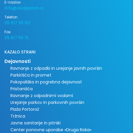
E-naslov
info@okoljepiran.si
Telefon
05 617 50 00
Fax
05 617 50 15
KAZALO STRANI
Dejavnosti
Ravnanje z odpadki in urejanje javnih površin
Parkirišča in promet
Pokopališka in pogrebna dejavnost
Pristanišča
Ravnanje z odpadnimi vodami
Urejanje parkov in parkovnih površin
Plaža Portorož
Tržnica
Javne sanitarije in pitniki
Center ponovne uporabe »Druga Roka«