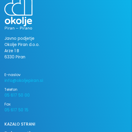
Javno podjetje
Okolje Piran d.o.o.
Arze 1 B
6330 Piran
E-naslov
info@okoljepiran.si
Telefon
05 617 50 00
Fax
05 617 50 15
KAZALO STRANI