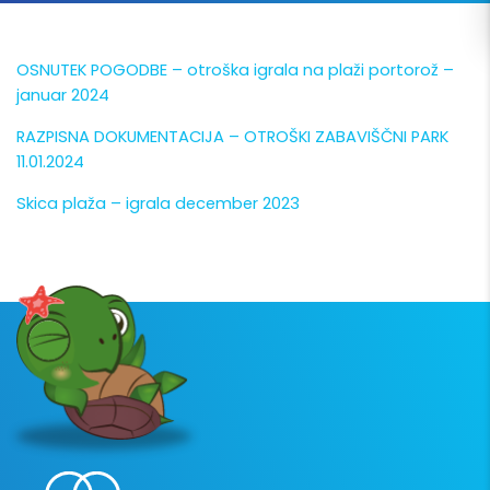
OSNUTEK POGODBE – otroška igrala na plaži portorož –
januar 2024
RAZPISNA DOKUMENTACIJA – OTROŠKI ZABAVIŠČNI PARK
11.01.2024
Skica plaža – igrala december 2023