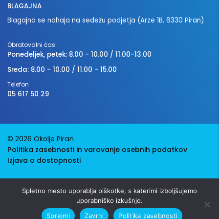
BLAGAJNA
Blagajna se nahaja na sedežu podjetja (Arze 1B, 6330 Piran)
Obratovalni čas
Ponedeljek, petek: 8.00 - 10.00 / 11.00-13.00
Sreda: 8.00 - 10.00 / 11.00 - 15.00
Telefon
05 617 50 29
© 2026 Okolje Piran
Politika zasebnosti in varovanje osebnih podatkov
Izjava o dostopnosti
Avtorji:
Emigma
Spletno mesto uporablja piškotke, s katerimi izboljšujemo
uporabniško izkušnjo.
Sprejmi
Zavrni
Politika zasebnosti