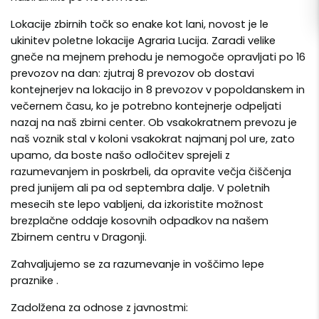
Lokacije zbirnih točk so enake kot lani, novost je le
ukinitev poletne lokacije Agraria Lucija. Zaradi velike
gneče na mejnem prehodu je nemogoče opravljati po 16
prevozov na dan: zjutraj 8 prevozov ob dostavi
kontejnerjev na lokacijo in 8 prevozov v popoldanskem in
večernem času, ko je potrebno kontejnerje odpeljati
nazaj na naš zbirni center. Ob vsakokratnem prevozu je
naš voznik stal v koloni vsakokrat najmanj pol ure, zato
upamo, da boste našo odločitev sprejeli z
razumevanjem in poskrbeli, da opravite večja čiščenja
pred junijem ali pa od septembra dalje. V poletnih
mesecih ste lepo vabljeni, da izkoristite možnost
brezplačne oddaje kosovnih odpadkov na našem
Zbirnem centru v Dragonji.
Zahvaljujemo se za razumevanje in voščimo lepe
praznike .
Zadolžena za odnose z javnostmi: