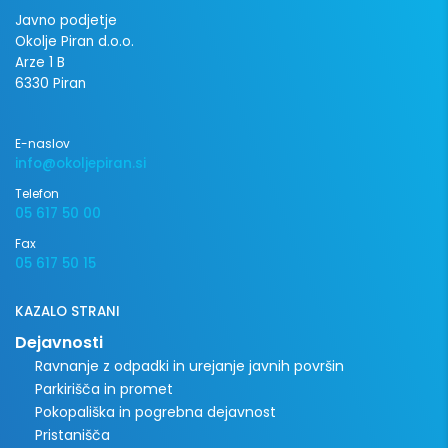
Javno podjetje
Okolje Piran d.o.o.
Arze 1 B
6330 Piran
E-naslov
info@okoljepiran.si
Telefon
05 617 50 00
Fax
05 617 50 15
KAZALO STRANI
Dejavnosti
Ravnanje z odpadki in urejanje javnih površin
Parkirišča in promet
Pokopališka in pogrebna dejavnost
Pristanišča