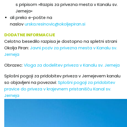
s pripisom »Razpis za privezna mesta v Kanalu sv.
Jerneja«
ali preko e-pošte na
naslov
urska.resinovic@okoljepiran.si
DODATNE INFORMACIJE
Celotno besedilo razpisa je dostopno na spletni strani
Okolja Piran:
Javni poziv za privezna mesta v Kanalu sv.
Jerneja
Obrazec:
Vloga za dodelitev priveza v Kanalu sv. Jerneja
Splošni pogoji za pridobitev priveza v Jernejevem kanalu
so objavljeni na povezavi:
Splošni pogoji za pridobitev
pravice do priveza v krajevnem pristanišču Kanal sv.
Jerneja