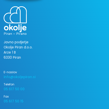
Javno podjetje
Okolje Piran d.o.o.
Arze 1 B
6330 Piran
E-naslov
info@okoljepiran.si
Telefon
05 617 50 00
Fax
05 617 50 15