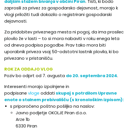
daljšim stažem bivanja v občini Piran
. Tisti, ki bodo
zaprosili za privez za gospodarsko dejavnost, morajo k
vlogi priložiti tudi dokazilo o registrirani gospodarski
dejavnosti.
Za pridobitev priveznega mesta ni pogoj, da ima prosilec
plovilo že v lasti – to si mora nabaviti v roku enega leta
od dneva podpisa pogodbe. Prav tako mora biti
uporabnik priveza vsaj 50-odstotni lastnik plovila, ki bo
privezano v pristanišču.
ROK ZA ODDAJO VLOG
Poziv bo odprt od 7. avgusta
do 20. septembra 2024
.
Interesenti morajo izpolnjene in
podpisane
vloge
oddati
skupaj s potrdilom Upravne
enote o stalnem prebivališču (s kronološkim izpisom):
s priporočeno poštno pošiljko na naslov:
Javno podjetje OKOLJE Piran d.o.o.
Arze 1b
6330 Piran