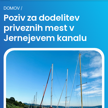
DOMOV
/
Poziv za dodelitev
priveznih mest v
Jernejevem kanalu