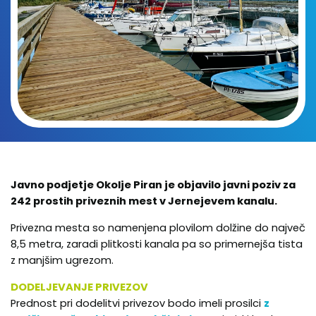
Javno podjetje Okolje Piran je objavilo javni poziv za
242 prostih priveznih mest v Jernejevem kanalu.
Privezna mesta so namenjena plovilom dolžine do največ
8,5 metra, zaradi plitkosti kanala pa so primernejša tista
z manjšim ugrezom.
DODELJEVANJE PRIVEZOV
Prednost pri dodelitvi privezov bodo imeli prosilci
z