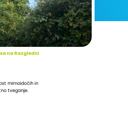
esa na Razgledni
ost mimoidočih in
tno tveganje.