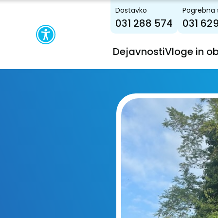
Dostavko
Pogrebna 
031 288 574
031 62
Dejavnosti
Vloge in o