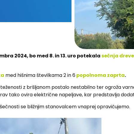
embra 2024, bo med 8. in 13. uro potekala
sečnja drev
ta
med hišnima številkama 2 in 6
popolnoma zaprta
.
bteženosti z bršljanom postalo nestabilno ter ogroža varn
 Prav tako ovira električne napeljave, kar predstavlja doda
ečnosti se bližnjim stanovalcem vnaprej opravičujemo.