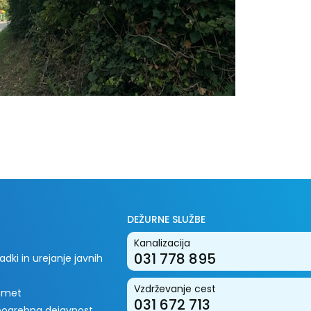
DEŽURNE SLUŽBE
Kanalizacija
031 778 895
dki in urejanje javnih
Vzdrževanje cest
romet
031 672 713
 pogrebna dejavnost