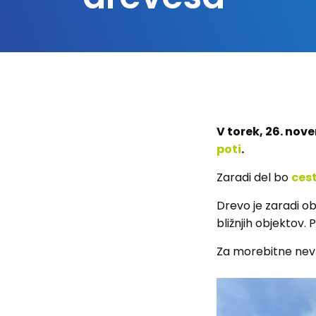
V torek, 26. nov
poti
.
Zaradi del bo
ces
Drevo je zaradi o
bližnjih objektov.
Za morebitne nevš