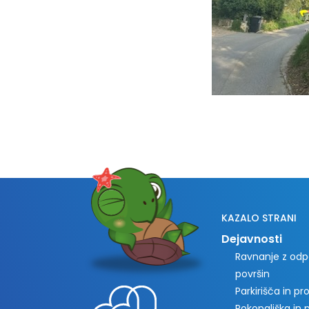
KAZALO STRANI
Dejavnosti
Ravnanje z odpa
površin
Parkirišča in p
Pokopališka in