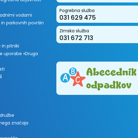
Pogrebna služba
padnimi vodami
031 629 475
 in parkovnih površin
Zimska služba
031 672 713
in pitniki
e uporabe »Druga
sti
i
 družbe
vnega značaja