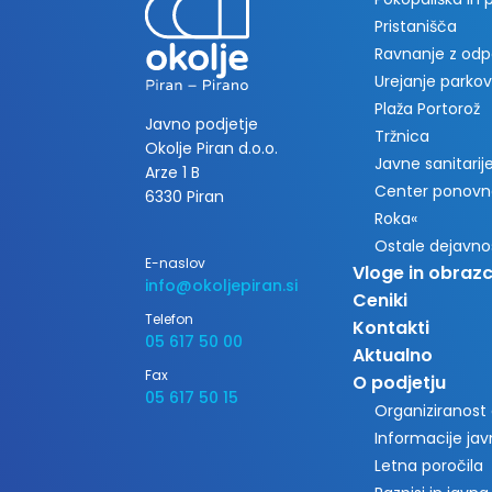
Pristanišča
Ravnanje z od
Urejanje parkov
Plaža Portorož
Javno podjetje
Tržnica
Okolje Piran d.o.o.
Javne sanitarije 
Arze 1 B
Center ponovn
6330 Piran
Roka«
Ostale dejavno
E-naslov
Vloge in obrazc
info@okoljepiran.si
Ceniki
Telefon
Kontakti
05 617 50 00
Aktualno
Fax
O podjetju
05 617 50 15
Organiziranost
Informacije ja
Letna poročila