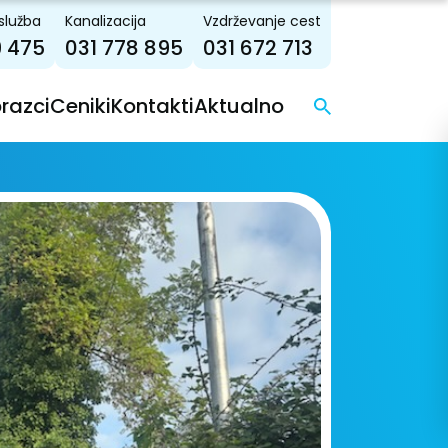
služba
Kanalizacija
Vzdrževanje cest
9 475
031 778 895
031 672 713
brazci
Ceniki
Kontakti
Aktualno