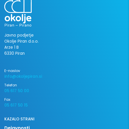
Javno podjetje
Okolje Piran d.o.o.
Arze 1 B
6330 Piran
E-naslov
info@okoljepiran.si
Telefon
05 617 50 00
Fax
05 617 50 15
KAZALO STRANI
Dejavnosti