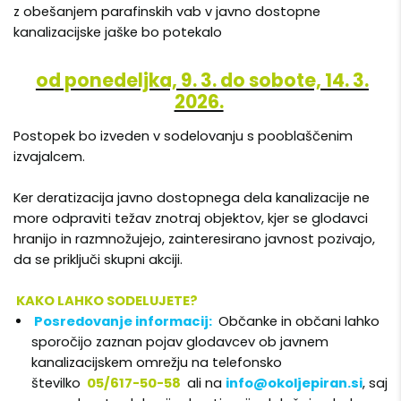
z obešanjem parafinskih vab v javno dostopne
kanalizacijske jaške bo potekalo
od ponedeljka, 9. 3. do sobote, 14. 3.
2026.
Postopek bo izveden v sodelovanju s pooblaščenim
izvajalcem.
Ker deratizacija javno dostopnega dela kanalizacije ne
more odpraviti težav znotraj objektov, kjer se glodavci
hranijo in razmnožujejo, zainteresirano javnost pozivajo,
da se priključi skupni akciji.
KAKO LAHKO SODELUJETE?
Posredovanje informacij:
Občanke in občani lahko
sporočijo zaznan pojav glodavcev ob javnem
kanalizacijskem omrežju na telefonsko
številko
05/617-50-58
ali na
info@okoljepiran.si
, saj