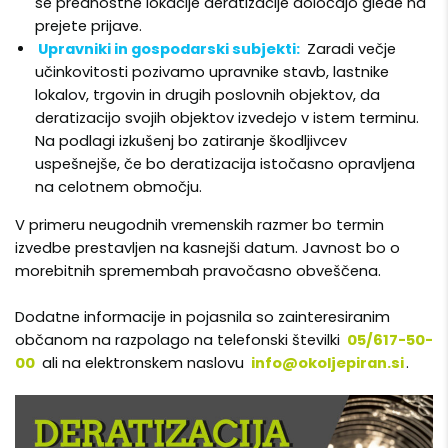
se prednostne lokacije deratizacije določajo glede na
prejete prijave.
Upravniki in gospodarski subjekti:
Zaradi večje
učinkovitosti pozivamo upravnike stavb, lastnike
lokalov, trgovin in drugih poslovnih objektov, da
deratizacijo svojih objektov izvedejo v istem terminu.
Na podlagi izkušenj bo zatiranje škodljivcev
uspešnejše, če bo deratizacija istočasno opravljena
na celotnem območju.
V primeru neugodnih vremenskih razmer bo termin
izvedbe prestavljen na kasnejši datum. Javnost bo o
morebitnih spremembah pravočasno obveščena.
Dodatne informacije in pojasnila so zainteresiranim
občanom na razpolago na telefonski številki
05/617-50-
00
ali na elektronskem naslovu
info@okoljepiran.si
.