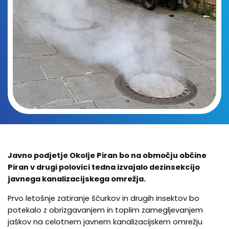
Javno podjetje Okolje Piran bo na območju občine
Piran v drugi polovici tedna izvajalo dezinsekcijo
javnega kanalizacijskega omrežja.
Prvo letošnje zatiranje ščurkov in drugih insektov bo
potekalo z obrizgavanjem in toplim zamegljevanjem
jaškov na celotnem javnem kanalizacijskem omrežju