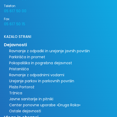
Telefon
05 617 50 00
Fax
05 617 50 15
KAZALO STRANI
Dejavnosti
Ravnanje z odpadki in urejanje javnih površin
Parkirišča in promet
Pokopališka in pogrebna dejavnost
Pristanišča
Ravnanje z odpadnimi vodami
Urejanje parkov in parkovnih površin
Plaža Portorož
Tržnica
Javne sanitarije in pitniki
Center ponovne uporabe »Druga Roka«
Ostale dejavnosti