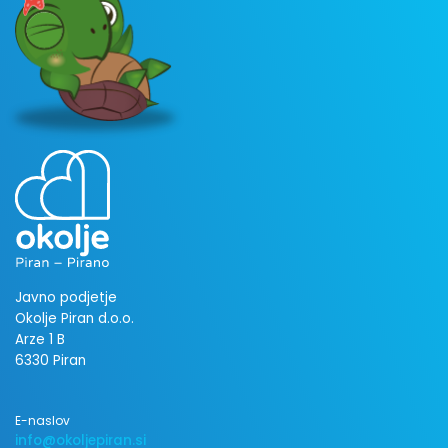
Javno podjetje
Okolje Piran d.o.o.
Arze 1 B
6330 Piran
E-naslov
info@okoljepiran.si