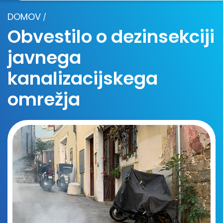
DOMOV
/
Obvestilo o dezinsekciji
javnega
kanalizacijskega
omrežja