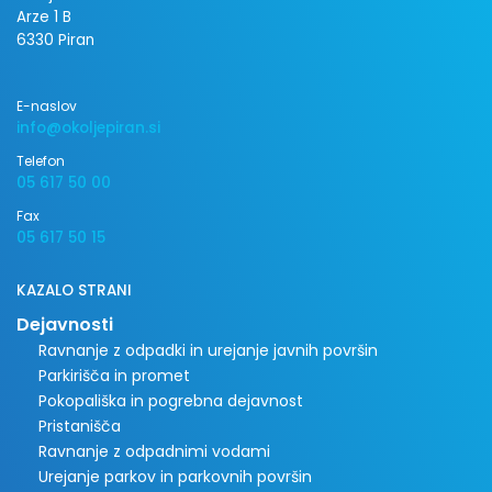
Arze 1 B
6330 Piran
E-naslov
info@okoljepiran.si
Telefon
05 617 50 00
Fax
05 617 50 15
KAZALO STRANI
Dejavnosti
Ravnanje z odpadki in urejanje javnih površin
Parkirišča in promet
Pokopališka in pogrebna dejavnost
Pristanišča
Ravnanje z odpadnimi vodami
Urejanje parkov in parkovnih površin