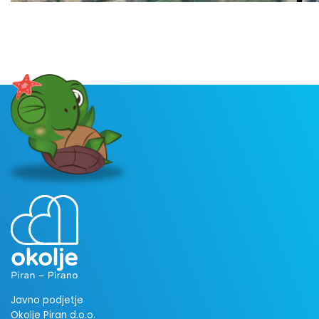
Javno podjetje
Okolje Piran d.o.o.