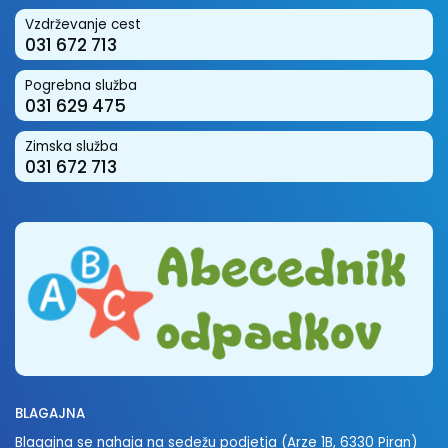
Vzdrževanje cest
031 672 713
Pogrebna služba
031 629 475
Zimska služba
031 672 713
BLAGAJNA
Blagajna se nahaja na sedežu podjetja (Arze 1B, 6330 Piran)