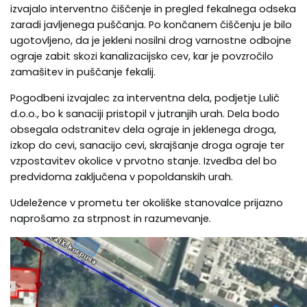
izvajalo interventno čiščenje in pregled fekalnega odseka
zaradi javljenega puščanja. Po končanem čiščenju je bilo
ugotovljeno, da je jekleni nosilni drog varnostne odbojne
ograje zabit skozi kanalizacijsko cev, kar je povzročilo
zamašitev in puščanje fekalij.
Pogodbeni izvajalec za interventna dela, podjetje Lulič
d.o.o., bo k sanaciji pristopil v jutranjih urah. Dela bodo
obsegala odstranitev dela ograje in jeklenega droga,
izkop do cevi, sanacijo cevi, skrajšanje droga ograje ter
vzpostavitev okolice v prvotno stanje. Izvedba del bo
predvidoma zaključena v popoldanskih urah.
Udeležence v prometu ter okoliške stanovalce prijazno
naprošamo za strpnost in razumevanje.