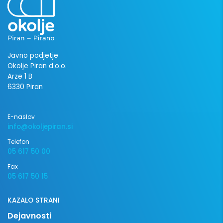
Javno podjetje
Okolje Piran d.o.o.
Arze 1 B
6330 Piran
E-naslov
info@okoljepiran.si
Telefon
05 617 50 00
Fax
05 617 50 15
KAZALO STRANI
Dejavnosti