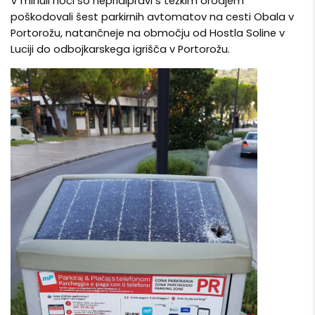
V minuli noči so nepridipravi s težkim orodjem
poškodovali šest parkirnih avtomatov na cesti Obala v
Portorožu, natančneje na območju od Hostla Soline v
Luciji do odbojkarskega igrišča v Portorožu.