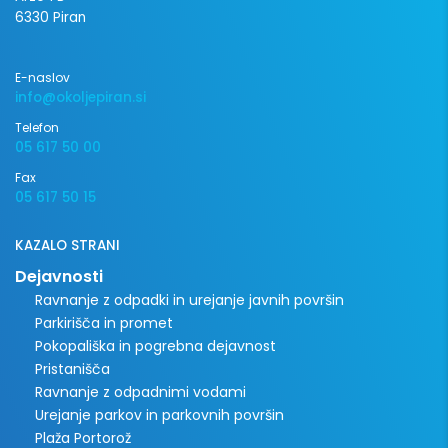
6330 Piran
E-naslov
info@okoljepiran.si
Telefon
05 617 50 00
Fax
05 617 50 15
KAZALO STRANI
Dejavnosti
Ravnanje z odpadki in urejanje javnih površin
Parkirišča in promet
Pokopališka in pogrebna dejavnost
Pristanišča
Ravnanje z odpadnimi vodami
Urejanje parkov in parkovnih površin
Plaža Portorož