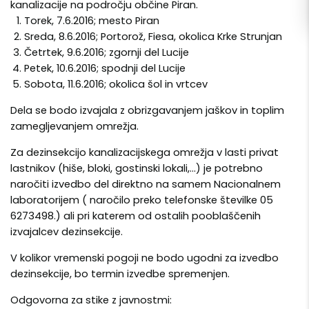
kanalizacije na področju občine Piran.
Torek, 7.6.2016; mesto Piran
Sreda, 8.6.2016; Portorož, Fiesa, okolica Krke Strunjan
Četrtek, 9.6.2016; zgornji del Lucije
Petek, 10.6.2016; spodnji del Lucije
Sobota, 11.6.2016; okolica šol in vrtcev
Dela se bodo izvajala z obrizgavanjem jaškov in toplim
zamegljevanjem omrežja.
Za dezinsekcijo kanalizacijskega omrežja v lasti privat
lastnikov (hiše, bloki, gostinski lokali,…) je potrebno
naročiti izvedbo del direktno na samem Nacionalnem
laboratorijem ( naročilo preko telefonske številke 05
6273498.) ali pri katerem od ostalih pooblaščenih
izvajalcev dezinsekcije.
V kolikor vremenski pogoji ne bodo ugodni za izvedbo
dezinsekcije, bo termin izvedbe spremenjen.
Odgovorna za stike z javnostmi: