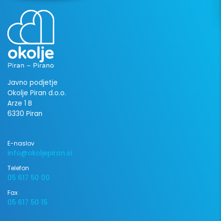
Javno podjetje
Okolje Piran d.o.o.
Arze 1 B
6330 Piran
E-naslov
info@okoljepiran.si
Telefon
05 617 50 00
Fax
05 617 50 15