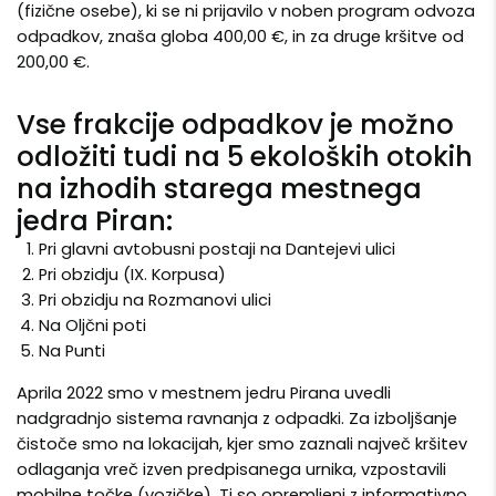
(fizične osebe), ki se ni prijavilo v noben program odvoza
odpadkov, znaša globa 400,00 €, in za druge kršitve od
200,00 €.
Vse frakcije odpadkov je možno
odložiti tudi na 5 ekoloških otokih
na izhodih starega mestnega
jedra Piran:
Pri glavni avtobusni postaji na Dantejevi ulici
Pri obzidju (IX. Korpusa)
Pri obzidju na Rozmanovi ulici
Na Oljčni poti
Na Punti
Aprila 2022 smo v mestnem jedru Pirana uvedli
nadgradnjo sistema ravnanja z odpadki. Za izboljšanje
čistoče smo na lokacijah, kjer smo zaznali največ kršitev
odlaganja vreč izven predpisanega urnika, vzpostavili
mobilne točke (vozičke). Ti so opremljeni z informativno