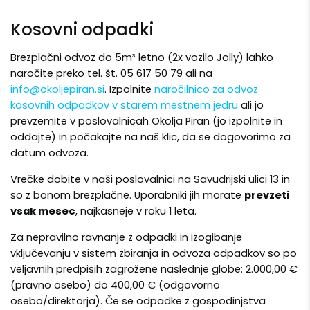
Kosovni odpadki
Brezplačni odvoz do 5m³ letno (2x vozilo Jolly) lahko
naročite preko tel. št. 05 617 50 79 ali na
info@okoljepiran.si
. Izpolnite
naročilnico za odvoz
kosovnih odpadkov v starem mestnem jedru
ali jo
prevzemite v poslovalnicah Okolja Piran (jo izpolnite in
oddajte) in počakajte na naš klic, da se dogovorimo za
datum odvoza.
Vrečke dobite v naši poslovalnici na Savudrijski ulici 13 in
so z bonom brezplačne. Uporabniki jih morate
prevzeti
vsak mesec
, najkasneje v roku 1 leta.
Za nepravilno ravnanje z odpadki in izogibanje
vključevanju v sistem zbiranja in odvoza odpadkov so po
veljavnih predpisih zagrožene naslednje globe: 2.000,00 €
(pravno osebo) do 400,00 € (odgovorno
osebo/direktorja). Če se odpadke z gospodinjstva