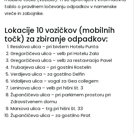
tablo o pravilnem ločevanju odpadkov v namenske
vreče in zabojnike.
Lokacije 10 vozičkov (mobilnih
točk) za zbiranje odpadkov:
Resslova ulica – pri bivšem Hotelu Punta
Gregorčičeva ulica – velb pri Hotelu Zala
Gregorčičeva ulica – velb za restavracijo Pavel
Trubarjeva ulica – pri gostilni Rostelin
Verdijeva ulica – za gostilno Delfin
Vidalijeva ulica – vogal za Gea collegem
Leninova ulica – velb pri hišni št. 3
Župančičeva ulica – pri parkirnem prostoru pri
Zdravstvenem domu
Marxova ulica – trg pri hišni št. 33
Župančičeva ulica – za gostilno Pirat