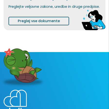
porabo papirja.
Preglejte veljavne zakone, uredbe in druge predpise.
Preglej vse dokumente