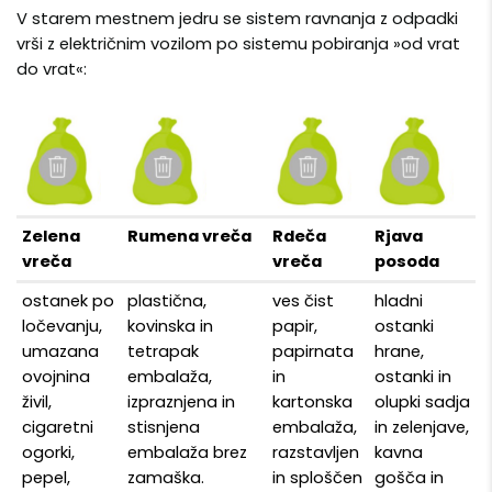
V starem mestnem jedru se sistem ravnanja z odpadki
vrši z električnim vozilom po sistemu pobiranja »od vrat
do vrat«:
Zelena
Rumena vreča
Rdeča
Rjava
vreča
vreča
posoda
ostanek po
plastična,
ves čist
hladni
ločevanju,
kovinska in
papir,
ostanki
umazana
tetrapak
papirnata
hrane,
ovojnina
embalaža,
in
ostanki in
živil,
izpraznjena in
kartonska
olupki sadja
cigaretni
stisnjena
embalaža,
in zelenjave,
ogorki,
embalaža brez
razstavljen
kavna
pepel,
zamaška.
in sploščen
gošča in