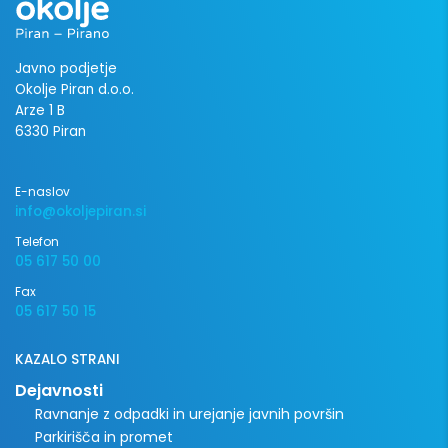
Javno podjetje
Okolje Piran d.o.o.
Arze 1 B
6330 Piran
E-naslov
info@okoljepiran.si
Telefon
05 617 50 00
Fax
05 617 50 15
KAZALO STRANI
Dejavnosti
Ravnanje z odpadki in urejanje javnih površin
Parkirišča in promet