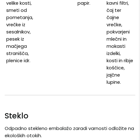
velike kosti,
papir.
kavni filtri,
smeti od
čaj ter
pometanja,
čajne
vrečke iz
vrečke,
sesalnikov,
pokvarjeni
pesek iz
mlečni in
mačjega
mokasti
stranišča,
izdelki,
plenice idr.
kosti in ribje
koščice,
jajčne
lupine.
Steklo
Odpadno stekleno embalažo zaradi varnosti odložite na
ekoloških otokih.