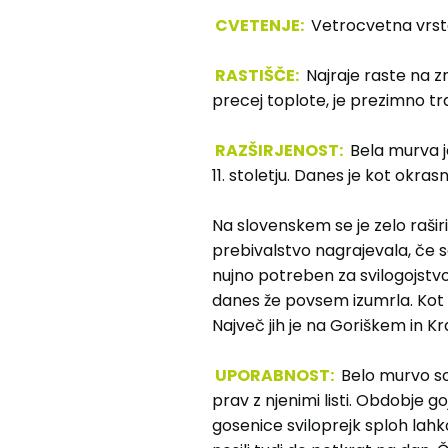
CVETENJE:
Vetrocvetna vrsta
RASTIŠČE:
Najraje raste na zr
precej toplote, je prezimno trdn
RAZŠIRJENOST:
Bela murva je 
11. stoletju. Danes je kot okras
Na slovenskem se je zelo raširi
prebivalstvo nagrajevala, če so 
nujno potreben za svilogojst
danes že povsem izumrla. Kot 
Največ jih je na Goriškem in Kr
UPORABNOST:
Belo murvo so 
prav z njenimi listi. Obdobje g
gosenice sviloprejk sploh lahko