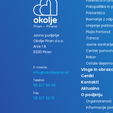
Parkirišča in p
Pokopališka in
Pristanišča
Ravnanje z od
Urejanje parkov
Plaža Portorož
Javno podjetje
Tržnica
Okolje Piran d.o.o.
Javne sanitarije 
Arze 1 B
Center ponovn
6330 Piran
Roka«
Ostale dejavno
E-naslov
Vloge in obrazc
info@okoljepiran.si
Ceniki
Telefon
Kontakti
05 617 50 00
Aktualno
Fax
O podjetju
05 617 50 15
Organiziranost
Informacije ja