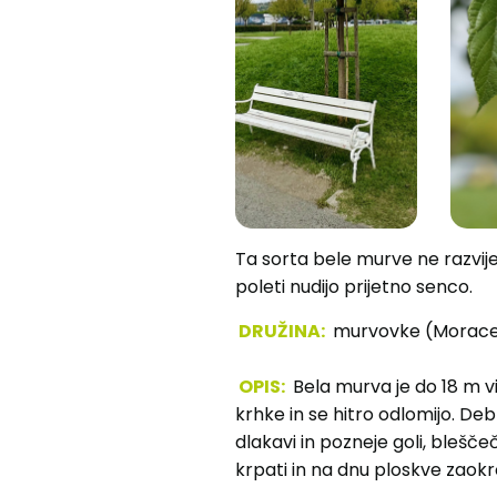
Ta sorta bele murve ne razvije 
poleti nudijo prijetno senco.
DRUŽINA:
murvovke (Morac
OPIS:
Bela murva je do 18 m vi
krhke in se hitro odlomijo. De
dlakavi in pozneje goli, blešče
krpati in na dnu ploskve zaokro