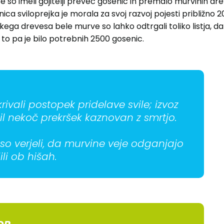
Če so imeli gojitelji preveč gosenic in premalo murvinih drev
ca sviloprejka je morala za svoj razvoj pojesti približno 20
ikega drevesa bele murve so lahko odtrgali toliko listja, 
 za to pa je bilo potrebnih 2500 gosenic.
skrivali postopek pridelave svile; izvoz
bil nekoč prekršek kaznovan z smrtjo.
 so verjeli, da murvine veje odganjajo
ili ob hišah.