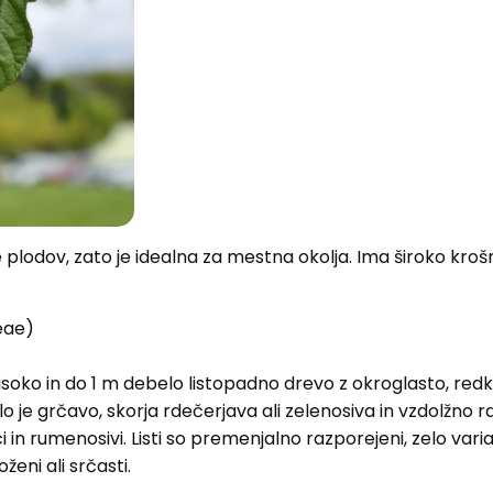
plodov, zato je idealna za mestna okolja. Ima široko krošnjo
eae)
soko in do 1 m debelo listopadno drevo z okroglasto, redko
blo je grčavo, skorja rdečerjava ali zelenosiva in vzdolžno
či in rumenosivi. Listi so premenjalno razporejeni, zelo var
ženi ali srčasti.