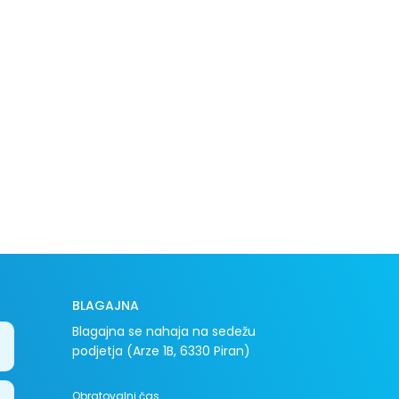
BLAGAJNA
Blagajna se nahaja na sedežu
podjetja (Arze 1B, 6330 Piran)
Obratovalni čas