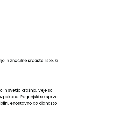
 in značilne srčaste liste, ki
 in svetlo krošnjo. Veje so
 razpokana. Poganjski so sprva
iabilni, enostavno do dlanasto