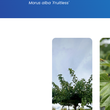
Morus alba 'Fruitless'