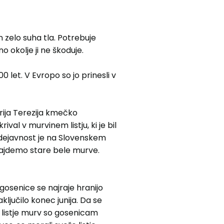
n zelo suha tla. Potrebuje
o okolje ji ne škoduje.
00 let. V Evropo so jo prinesli v
arija Terezija kmečko
ival v murvinem listju, ki je bil
 dejavnost je na Slovenskem
najdemo stare bele murve.
 gosenice se najraje hranijo
ključilo konec junija. Da se
no listje murv so gosenicam