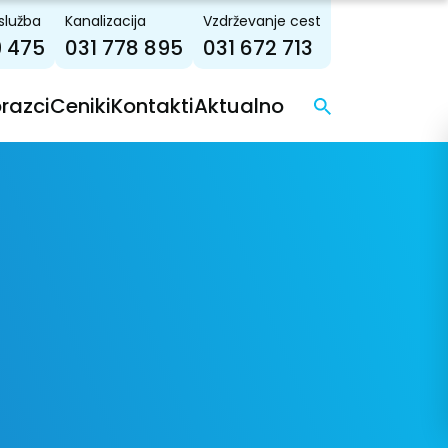
služba
Kanalizacija
Vzdrževanje cest
9 475
031 778 895
031 672 713
brazci
Ceniki
Kontakti
Aktualno