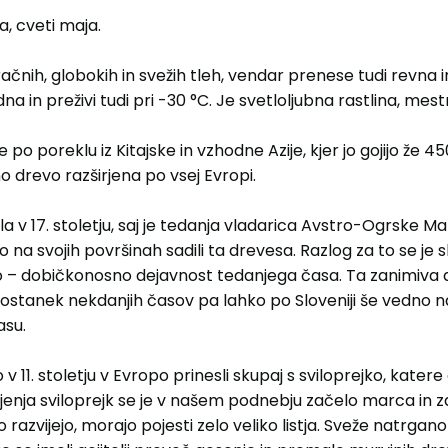
, cveti maja.
ačnih, globokih in svežih tleh, vendar prenese tudi revna i
a in preživi tudi pri -30 °C. Je svetloljubna rastlina, mestn
po poreklu iz Kitajske in vzhodne Azije, kjer jo gojijo že 45
no drevo razširjena po vsej Evropi.
la v 17. stoletju, saj je tedanja vladarica Avstro-Ogrske M
na svojih površinah sadili ta drevesa. Razlog za to se je skr
vo – dobičkonosno dejavnost tedanjega časa. Ta zanimiva
ostanek nekdanjih časov pa lahko po Sloveniji še vedno 
asu.
v 11. stoletju v Evropo prinesli skupaj s sviloprejko, katere
ojenja sviloprejk se je v našem podnebju začelo marca in za
 razvijejo, morajo pojesti zelo veliko listja. Sveže natrga