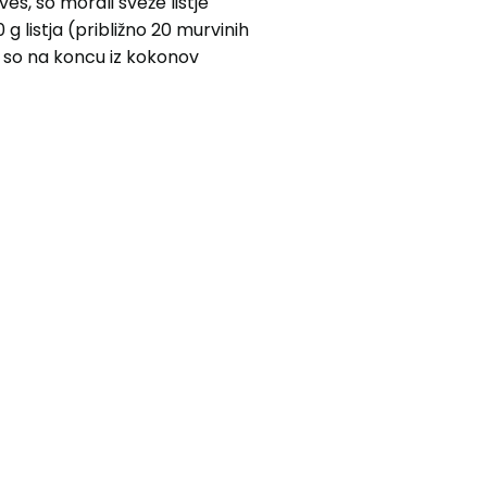
es, so morali sveže listje
 g listja (približno 20 murvinih
da so na koncu iz kokonov