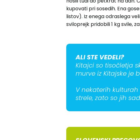
nosili tudi do petkrat na dan. 
kupovati pri sosedih. Ena goseni
listov). Iz enega odraslega vel
sviloprejk pridobili 1 kg svile,
ALI STE VEDELI?
Kitajci so tisočletja 
murve iz Kitajske je 
V nekaterih kulturah
strele, zato so jih sad