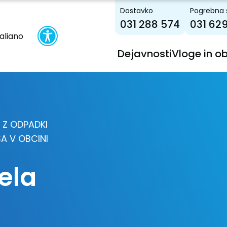
Dostavko
Pogrebna 
031 288 574
031 62
taliano
Dejavnosti
Vloge in o
 Z ODPADKI
A V OBCINI
ela