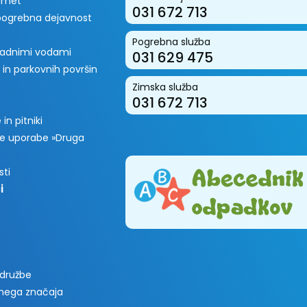
romet
031 672 713
 pogrebna dejavnost
Pogrebna služba
padnimi vodami
031 629 475
 in parkovnih površin
Zimska služba
031 672 713
in pitniki
e uporabe »Druga
sti
i
 družbe
vnega značaja