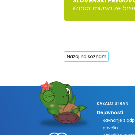
SLOVENSKI PREGOV
Kadar murva že brsti,
Nazaj na seznam
KAZALO STRANI
Dejavnosti
Ravnanje z odpa
površin