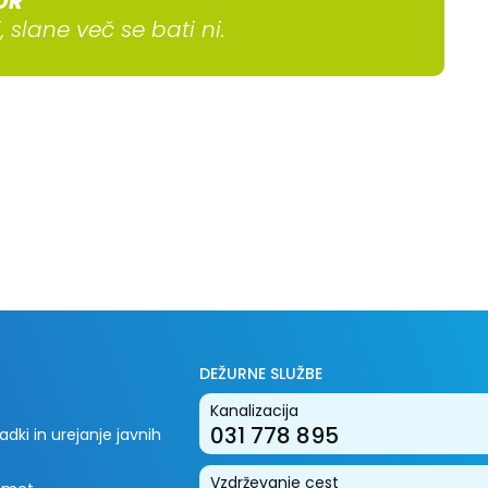
OR
 slane več se bati ni.
DEŽURNE SLUŽBE
Kanalizacija
031 778 895
dki in urejanje javnih
Vzdrževanje cest