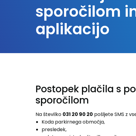
sporočilom i
aplikacijo
Postopek plačila s p
sporočilom
Na številko
031 20 90 20
pošljete SMS z vs
Koda parkirnega območja,
presledek,