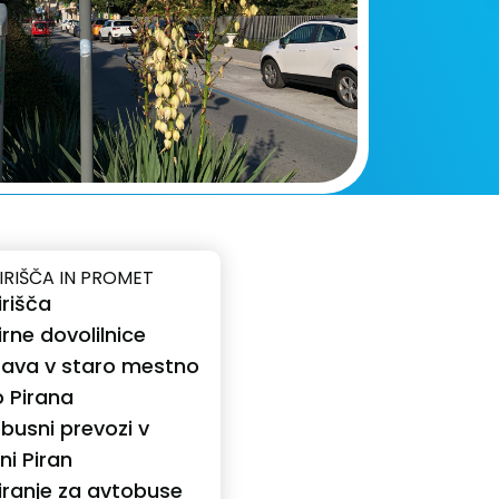
IRIŠČA IN PROMET
irišča
irne dovolilnice
ava v staro mestno
o Pirana
busni prevozi v
ni Piran
iranje za avtobuse