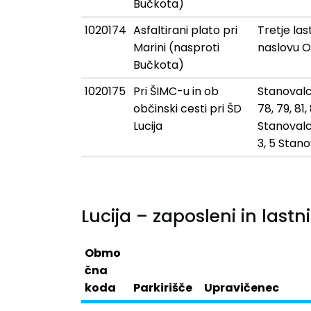
Bučkota)
1020174
Asfaltirani plato pri
Tretje la
Marini (nasproti
naslovu O
Bučkota)
1020175
Pri ŠIMC-u in ob
Stanovalc
občinski cesti pri ŠD
78, 79, 81,
Lucija
Stanovalci
3, 5 Stan
Lucija – zaposleni in lastni
Obmo
čna
koda
Parkirišče
Upravičenec