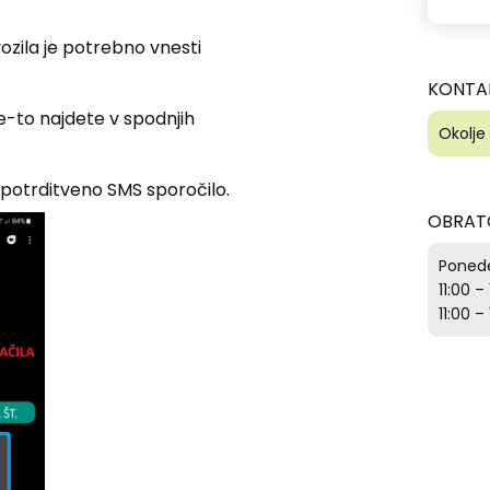
zila je potrebno vnesti
KONTA
e-to najdete v spodnjih
Okolje
potrditveno SMS sporočilo.
OBRAT
Ponedel
11:00 –
11:00 –