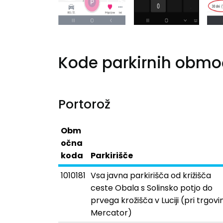
Kode parkirnih obmo
Portorož
Obm
očna
koda
Parkirišče
1010181
Vsa javna parkirišča od križišča
ceste Obala s Solinsko potjo do
prvega krožišča v Luciji (pri trgovin
Mercator)