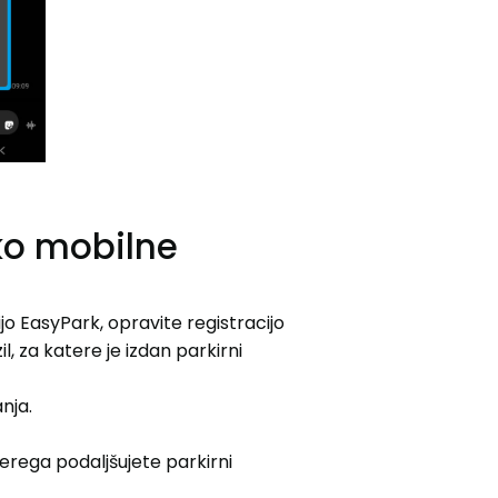
ko mobilne
jo EasyPark, opravite registracijo
l, za katere je izdan parkirni
nja.
aterega podaljšujete parkirni