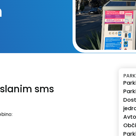
n
PARK
Park
oslanim sms
Park
Dost
jedr
ebino:
Avto
Obči
Park