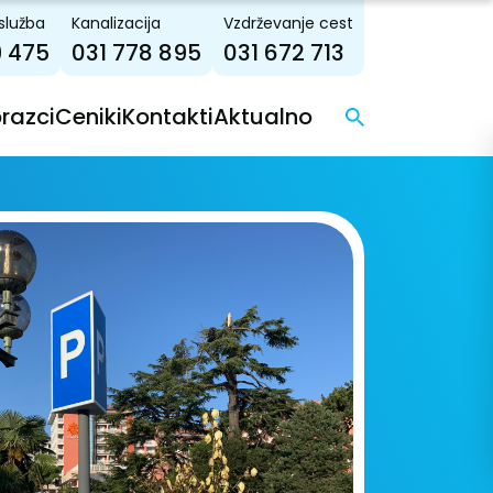
služba
Kanalizacija
Vzdrževanje cest
9 475
031 778 895
031 672 713
brazci
Ceniki
Kontakti
Aktualno