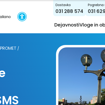
Dostavko
Pogrebna 
031 288 574
031 62
taliano
Dejavnosti
Vloge in o
N PROMET
/
e
SMS