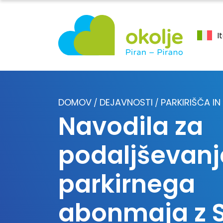
I
DOMOV
DEJAVNOSTI
PARKIRIŠČA I
/
/
Navodila za
podaljševanj
parkirnega
abonmaja z 