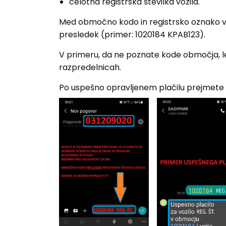
celotna registrska številka vozila.
Med območno kodo in registrsko oznako vo
presledek (primer: 1020184 KPAB123).
V primeru, da ne poznate kode območja, l
razpredelnicah.
Po uspešno opravljenem plačilu prejmete 