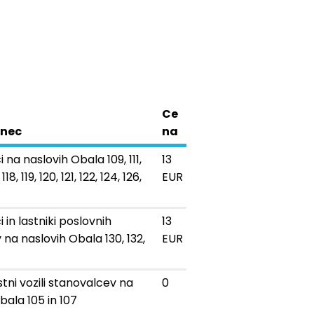
Ce
enec
na
 na naslovih Obala 109, 111,
13
, 118, 119, 120, 121, 122, 124, 126,
EUR
 in lastniki poslovnih
13
na naslovih Obala 130, 132,
EUR
tni vozili stanovalcev na
0
bala 105 in 107