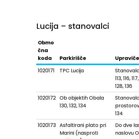
Lucija – stanovalci
Obmo
čna
koda
Parkirišče
Upravič
1020171
TPC Lucija
Stanovalci
113, 116, 117
128, 136
1020172
Ob objektih Obala
Stanovalci
130, 132, 134
prostorov 
134
1020173
Asfaltirani plato pri
Do dve las
Marini (nasproti
naslovu O