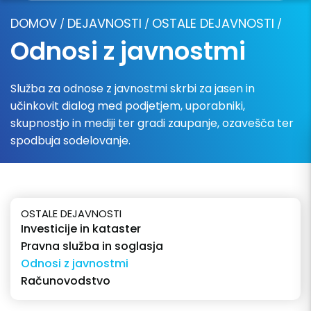
DOMOV
DEJAVNOSTI
OSTALE DEJAVNOSTI
/
/
/
Odnosi z javnostmi
Služba za odnose z javnostmi skrbi za jasen in
učinkovit dialog med podjetjem, uporabniki,
skupnostjo in mediji ter gradi zaupanje, ozavešča ter
spodbuja sodelovanje.
OSTALE DEJAVNOSTI
Investicije in kataster
Pravna služba in soglasja
Odnosi z javnostmi
Računovodstvo