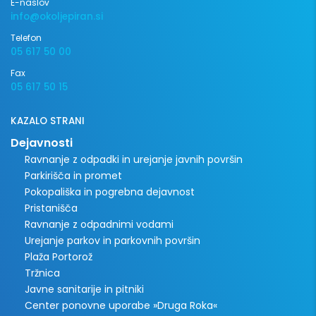
E-naslov
info@okoljepiran.si
Telefon
05 617 50 00
Fax
05 617 50 15
KAZALO STRANI
Dejavnosti
Ravnanje z odpadki in urejanje javnih površin
Parkirišča in promet
Pokopališka in pogrebna dejavnost
Pristanišča
Ravnanje z odpadnimi vodami
Urejanje parkov in parkovnih površin
Plaža Portorož
Tržnica
Javne sanitarije in pitniki
Center ponovne uporabe »Druga Roka«