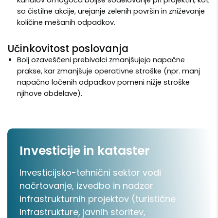
kanalov omogoča boljše sodelovanje pri projektih, kot
so čistilne akcije, urejanje zelenih površin in zniževanje
količine mešanih odpadkov.
Učinkovitost poslovanja
Bolj ozaveščeni prebivalci zmanjšujejo napačne
prakse, kar zmanjšuje operativne stroške (npr. manj
napačno ločenih odpadkov pomeni nižje stroške
njihove obdelave).