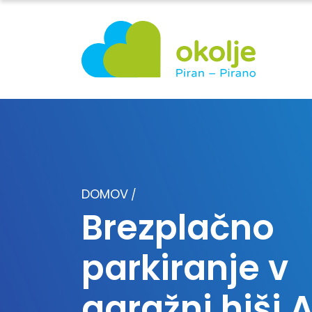
DOMOV
/
Brezplačno
parkiranje v
garažni hiši 