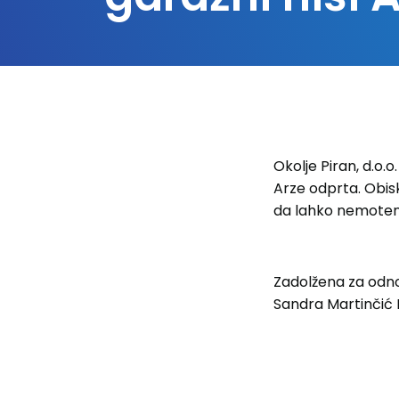
Okolje Piran, d.o.
Arze odprta. Obis
da lahko nemoten
Zadolžena za odno
Sandra Martinčić