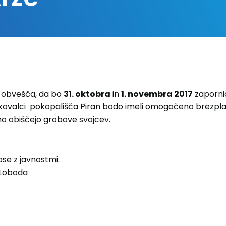
o. obvešča, da bo
31. oktobra
in
1. novembra 2017
zaporni
kovalci pokopališča Piran bodo imeli omogočeno brezpla
o obiščejo grobove svojcev.
se z javnostmi:
 Loboda