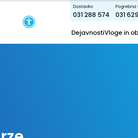
Dostavko
Pogrebna 
031 288 574
031 62
Dejavnosti
Vloge in o
Arze