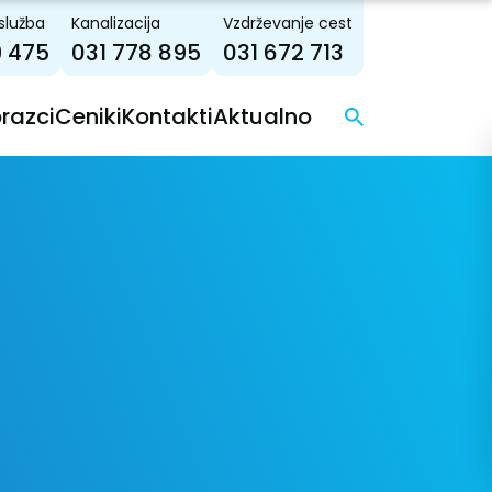
služba
Kanalizacija
Vzdrževanje cest
9 475
031 778 895
031 672 713
brazci
Ceniki
Kontakti
Aktualno