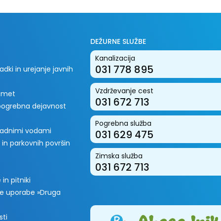
DEŽURNE SLUŽBE
Kanalizacija
031 778 895
dki in urejanje javnih
Vzdrževanje cest
romet
031 672 713
 pogrebna dejavnost
Pogrebna služba
padnimi vodami
031 629 475
 in parkovnih površin
Zimska služba
031 672 713
in pitniki
e uporabe »Druga
sti