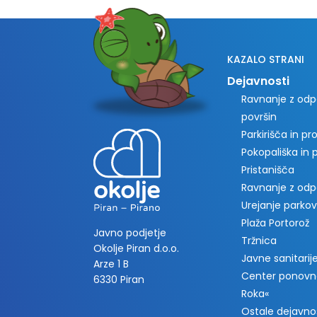
KAZALO STRANI
Dejavnosti
Ravnanje z odpa
površin
Parkirišča in p
Pokopališka in
Pristanišča
Ravnanje z od
Urejanje parkov
Plaža Portorož
Javno podjetje
Tržnica
Okolje Piran d.o.o.
Javne sanitarije 
Arze 1 B
Center ponovn
6330 Piran
Roka«
Ostale dejavno