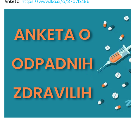
Anketa:
https://www.1ka.si/a/37d7b485