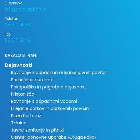
E-naslov
info@okoljepiran.si
Telefon
05 617 50 00
Fax
05 617 50 15
KAZALO STRANI
Dejavnosti
Ravnanje z odpadki in urejanje javnih površin
Parkirišča in promet
Pokopališka in pogrebna dejavnost
Pristanišča
Ravnanje z odpadnimi vodami
Urejanje parkov in parkovnih površin
Plaža Portorož
Tržnica
Javne sanitarije in pitniki
Center ponovne uporabe »Druga Roka«