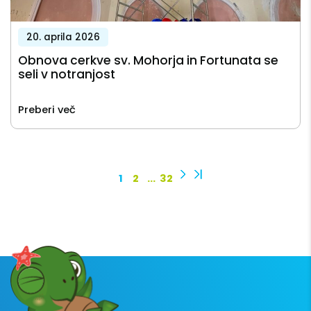
20. aprila 2026
Obnova cerkve sv. Mohorja in Fortunata se
seli v notranjost
Preberi več
1
2
…
32