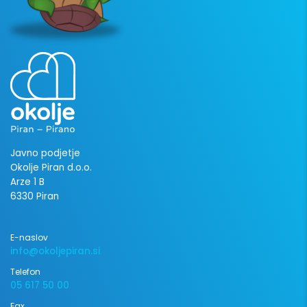
Javno podjetje
Okolje Piran d.o.o.
Arze 1 B
6330 Piran
E-naslov
info@okoljepiran.si
Telefon
05 617 50 00
Fax