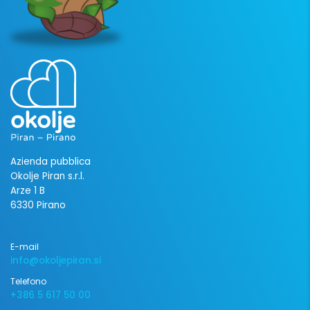
Azienda pubblica
Okolje Piran s.r.l.
Arze 1 B
6330 Pirano
E-mail
info@okoljepiran.si
Telefono
+386 5 617 50 00