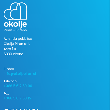
Azienda pubblica
Okolje Piran s.r.l.
Arze 1 B
6330 Pirano
E-mail
info@okoljepiran.si
Telefono
+386 5 617 50 00
Fax
+386 5 617 50 15