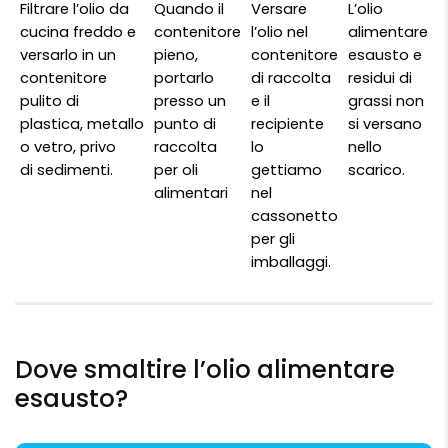
Filtrare l’olio da
Quando il
Versare
L’olio
cucina freddo e
contenitore
l’olio nel
alimentare
versarlo in un
pieno,
contenitore
esausto e
contenitore
portarlo
di raccolta
residui di
pulito di
presso un
e il
grassi non
plastica, metallo
punto di
recipiente
si versano
o vetro, privo
raccolta
lo
nello
di sedimenti.
per oli
gettiamo
scarico.
alimentari
nel
cassonetto
per gli
imballaggi.
Dove smaltire l’olio alimentare
esausto?