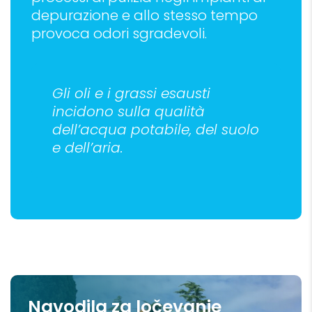
depurazione e allo stesso tempo
provoca odori sgradevoli.
Gli oli e i grassi esausti
incidono sulla qualità
dell’acqua potabile, del suolo
e dell’aria.