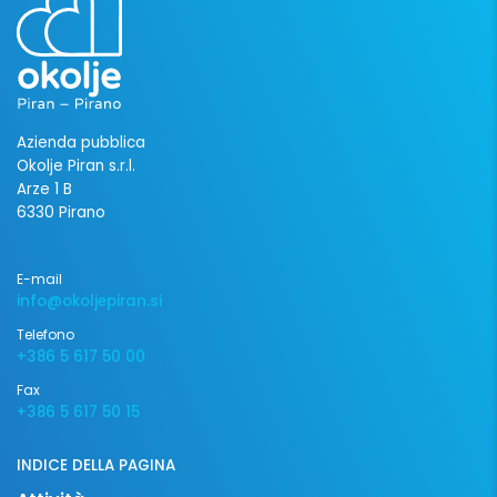
Azienda pubblica
Okolje Piran s.r.l.
Arze 1 B
6330 Pirano
E-mail
info@okoljepiran.si
Telefono
+386 5 617 50 00
Fax
+386 5 617 50 15
INDICE DELLA PAGINA