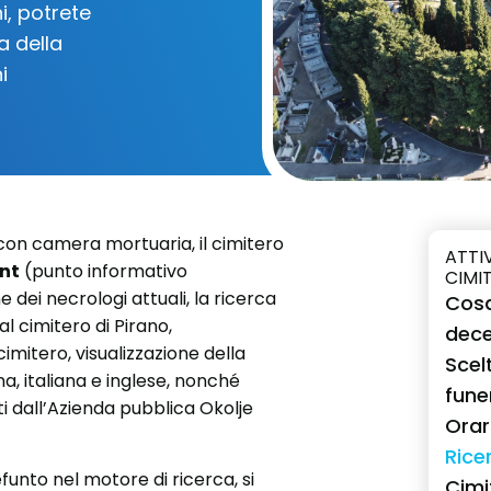
i, potrete
a della
i
o con camera mortuaria, il cimitero
ATTI
nt
(punto informativo
CIMI
e dei necrologi attuali, la ricerca
Cosa
l cimitero di Pirano,
dec
cimitero, visualizzazione della
Scelt
na, italiana e inglese, nonché
fune
erti dall’Azienda pubblica Okolje
Orari
Rice
funto nel motore di ricerca, si
Cimi