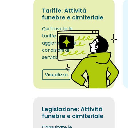
Tariffe: Attività
funebre e cimiteriale
Qui trovate le
tariffe
aggiornate e le
condizioni di
servizio
Visualizza
Legislazione: Attività
funebre e cimiteriale
Consultate le