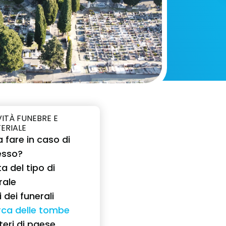
VITÀ FUNEBRE E
TERIALE
 fare in caso di
esso?
a del tipo di
rale
 dei funerali
rca delle tombe
teri di paese