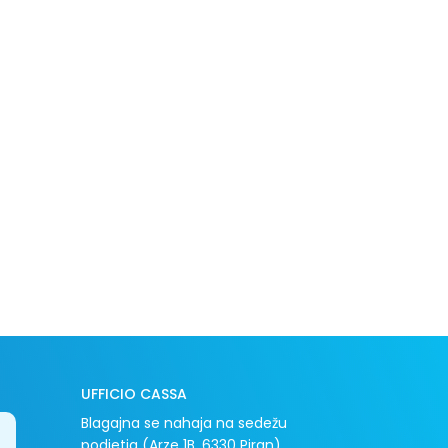
UFFICIO CASSA
Blagajna se nahaja na sedežu
podjetja (Arze 1B, 6330 Piran)