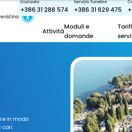
Dostavko
Servizio funebre
Ca
+386 31 288 574
+386 31 629 475
+
venščina
Moduli e
Tarif
Attività
domande
servi
are in modo
 cari.