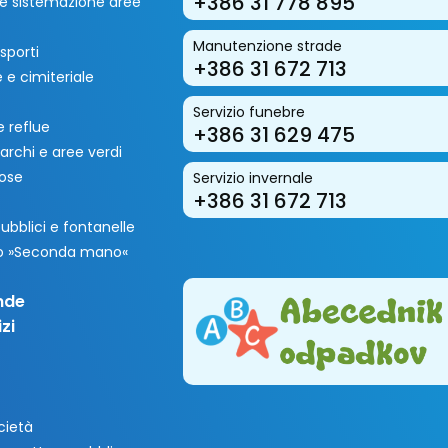
+386 31 778 895
i e sistemazione aree
Manutenzione strade
sporti
+386 31 672 713
 e cimiteriale
Servizio funebre
 reflue
+386 31 629 475
archi e aree verdi
rose
Servizio invernale
+386 31 672 713
 pubblici e fontanelle
so »Seconda mano«
nde
zi
cietà