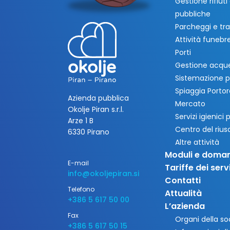
Gestione rifiut
pubbliche
Parcheggi e tra
Attività funebre
Porti
Gestione acque
Sistemazione p
Spiaggia Porto
Azienda pubblica
Mercato
Okolje Piran s.r.l.
Servizi igienici
Arze 1 B
Centro del riu
6330 Pirano
Altre attività
Moduli e doma
E-mail
Tariffe dei servi
info@okoljepiran.si
Contatti
Telefono
Attualità
+386 5 617 50 00
L’azienda
Fax
Organi della so
+386 5 617 50 15