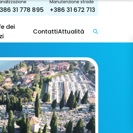
nalizzazione
Manutenzione strade
386 31 778 895
+386 31 672 713
fe dei
Contatti
Attualità
zi