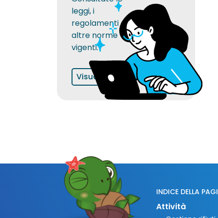
leggi, i
regolamenti e le
altre norme
vigenti.
Visualizza
INDICE DELLA PAG
Attività