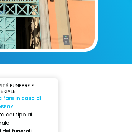
VITÀ FUNEBRE E
TERIALE
 fare in caso di
esso?
a del tipo di
rale
 dei funerali