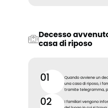
Decesso avvenuto 
casa di riposo
01
Quando avviene un dece
una casa di riposo, i fa
tramite telegramma, po
02
I familiari vengono inf
del luogo in cui si trova