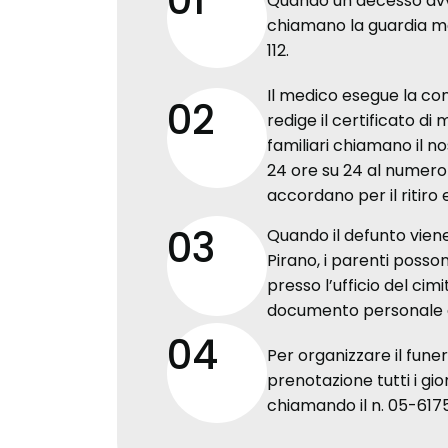
01
Quando un decesso avvie
chiamano la guardia m
112.
Il medico esegue la co
02
redige il certificato di 
familiari chiamano il nos
24 ore su 24 al numero 
accordano per il ritiro 
03
Quando il defunto viene
Pirano, i parenti posson
presso l’ufficio del cim
documento personale d
04
Per organizzare il funer
prenotazione tutti i giorn
chiamando il n. 05-6175