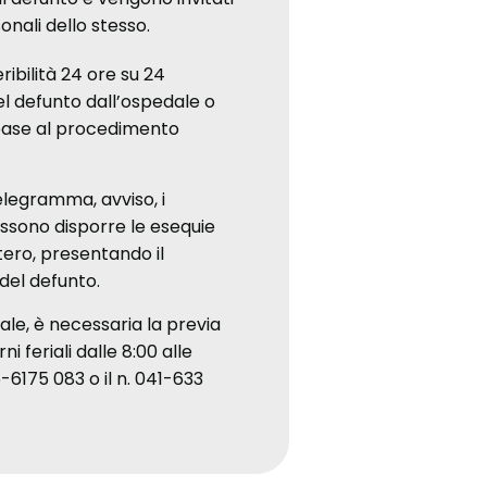
sonali dello stesso.
eribilità 24 ore su 24
el defunto dall’ospedale o
 base al procedimento
elegramma, avviso, i
ossono disporre le esequie
itero, presentando il
el defunto.
ale, è necessaria la previa
ni feriali dalle 8:00 alle
-6175 083 o il n. 041-633