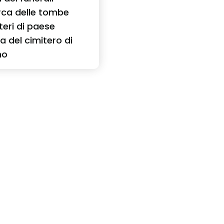
rca delle tombe
teri di paese
ia del cimitero di
no