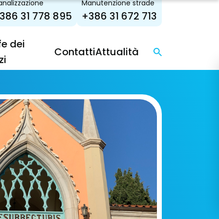
nalizzazione
Manutenzione strade
386 31 778 895
+386 31 672 713
fe dei
Contatti
Attualità
zi