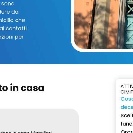
a sono
edure da
icilio che
ai contatti
azioni per
o in casa
ATTI
CIMI
Cosa
dec
Scelt
fune
Orari