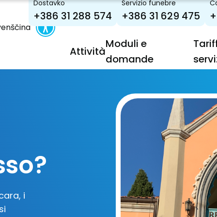
Dostavko
Servizio funebre
Ca
+386 31 288 574
+386 31 629 475
+
venščina
Moduli e
Tarif
Attività
domande
servi
sso?
cara, i
si