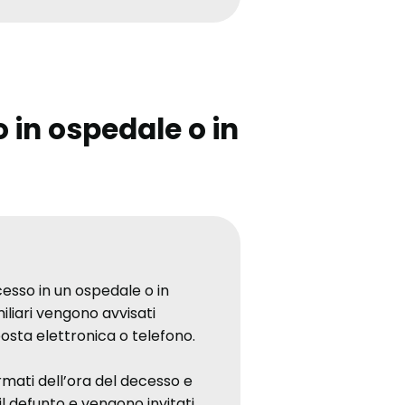
in ospedale o in
sso in un ospedale o in
miliari vengono avvisati
sta elettronica o telefono.
ormati dell’ora del decesso e
 il defunto e vengono invitati