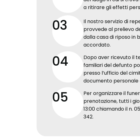
a ritirare gli effetti per
03
Il nostro servizio di rep
provvede al prelievo d
dalla casa di riposo in
accordato.
04
Dopo aver ricevuto il t
familiari del defunto p
presso l’ufficio del cim
documento personale d
05
Per organizzare il funer
prenotazione, tutti i gior
13:00 chiamando il n. 05
342.