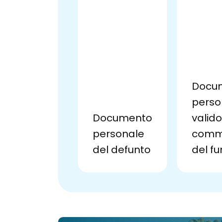
Docu
perso
Documento
valido
personale
commi
del defunto
del fu