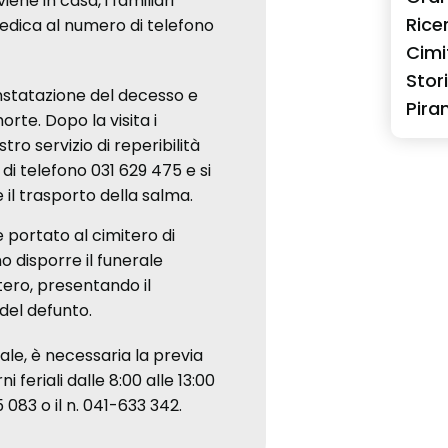
ne in casa, i familiari
Rice
edica al numero di telefono
Cimi
Stor
nstatazione del decesso e
Pira
morte. Dopo la visita i
tro servizio di reperibilità
di telefono 031 629 475 e si
e il trasporto della salma.
 portato al cimitero di
o disporre il funerale
itero, presentando il
el defunto.
ale, è necessaria la previa
i feriali dalle 8:00 alle 13:00
 083 o il n. 041-633 342.