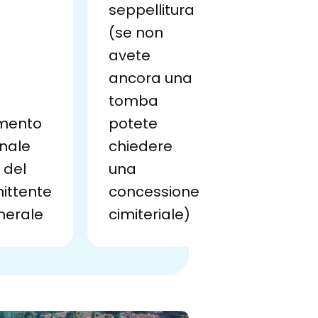
seppellitura
(se non
avete
ancora una
tomba
mento
potete
nale
chiedere
 del
una
ttente
concessione
nerale
cimiteriale)